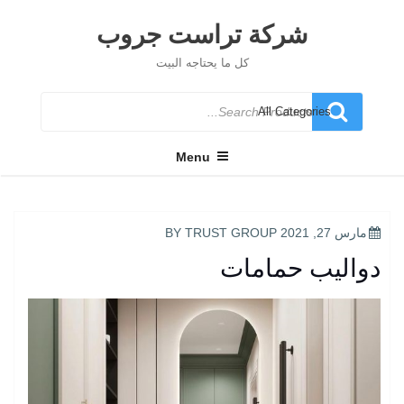
Ski
t
شركة تراست جروب
conten
كل ما يحتاجه البيت
Search
for
Menu
POSTED
مارس 27, 2021
BY
TRUST GROUP
ON
دواليب حمامات