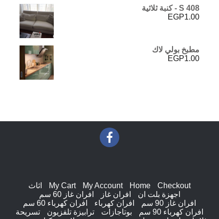
S 408 - كنبة ثلاثية
EGP
1.00
مطبخ بولي لاك
EGP
1.00
Checkout
Home
My Account
My Cart
اثاث
اجهزة بلت ان
افران غاز
افران غاز 60 سم
افران غاز 90 سم
افران كهرباء
افران كهرباء 60 سم
افران كهرباء 90 سم
بوتاجازات
ترابيزة تلفزيون
تسريحة