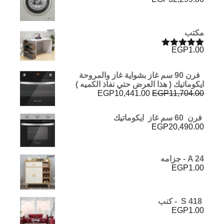
مكتب
EGP
1.00
تم التقييم
5.00
من 5
فرن 90 سم غاز بشواية غاز والمروحة
ايكوماتيك ( هذا العرض حتي نفاذ الكميه )
السعر
السعر
EGP
10,441.00
EGP
11,704.00
الأصلي
الحالي
هو:
هو:
فرن 60 سم غاز ايكوماتيك
EGP10,441.00.
EGP11,704.00.
EGP
20,490.00
A 24 - جزامه
EGP
1.00
S 418 - كنب
EGP
1.00