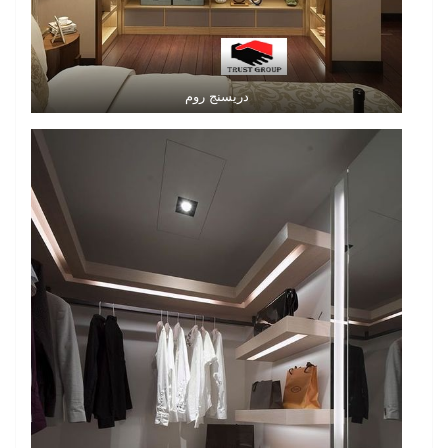
دريسنج روم