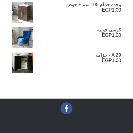
وحدة حمام 105 سم + حوض
EGP
1.00
كرسى فوتيه
EGP
1.00
A 29 - جزامه
EGP
1.00