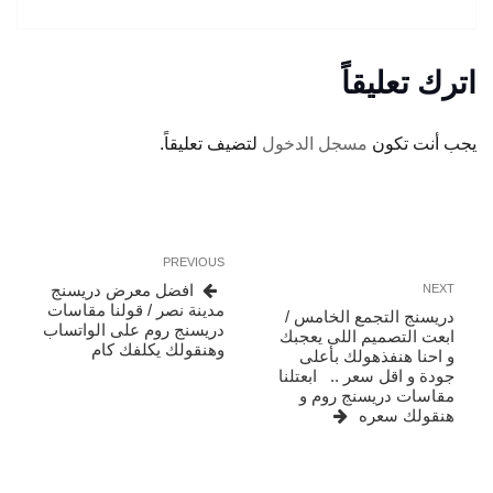
اترك تعليقاً
يجب أنت تكون
مسجل الدخول
لتضيف تعليقاً.
تصفّح
Previous
PREVIOUS
المقالات
Post
Next
افضل معرض دريسنج
NEXT
Post
مدينة نصر / قولنا مقاسات
دريسنج التجمع الخامس /
دريسنج روم على الواتساب
ابعت التصميم اللى يعجبك
وهنقولك يكلفك كام
و احنا هنفذهولك بأعلى
جودة و اقل سعر .. ابعتلنا
مقاسات دريسنج روم و
هنقولك سعره