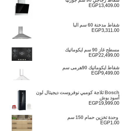
شفاط زجاجي 90 سم جورنيا
EGP
13,409.00
شفاط مدخنة 60 سم البا
EGP
3,311.00
مسطح غاز 90 سم ايكوماتيك
EGP
22,499.00
شفاط ايكوماتيك 90هرمى سم
EGP
9,499.00
Bosch ثلاجة كومبي نوفروست ديجيتال لون
أسود بوش
EGP
19,999.00
وحدة تخزين حمام 150 سم
EGP
1.00