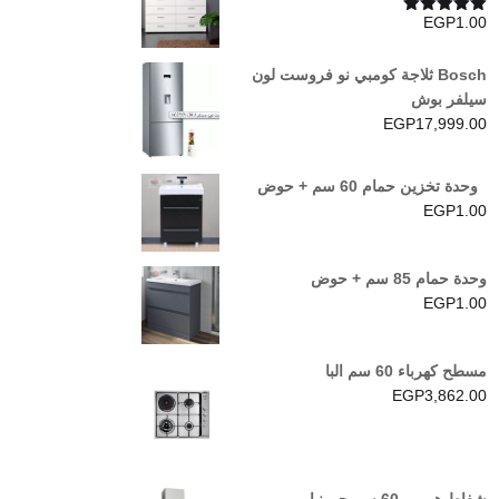
EGP
1.00
تم التقييم
5.00
من 5
Bosch ثلاجة كومبي نو فروست لون
سيلفر بوش
EGP
17,999.00
وحدة تخزين حمام 60 سم + حوض
EGP
1.00
وحدة حمام 85 سم + حوض
EGP
1.00
مسطح كهرباء 60 سم البا
EGP
3,862.00
شفاط هرمي 60 سم جورنيا