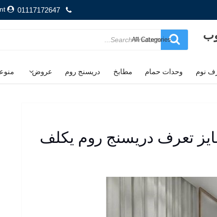
nt
01117172647
وب
Search
for
ف نوم
وحدات حمام
مطابخ
دريسنج روم
عروض
منوع
ايز تعرف دريسنج روم يكلف