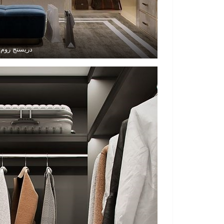
دريسنج روم