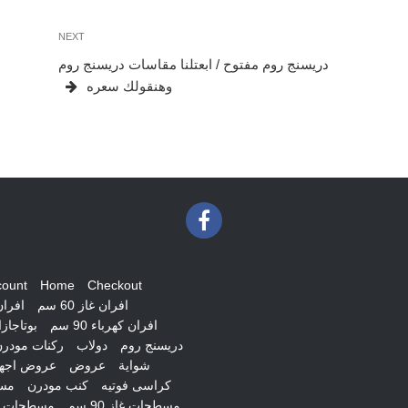
Next
NEXT
Post
دريسنج روم مفتوح / ابعتلنا مقاسات دريسنج روم
وهنقولك سعره
count
Home
Checkout
افران غاز 60 سم
افران غ
افران كهرباء 90 سم
بوتاجاز
دريسنج روم
دولاب
ركنات مودر
شواية
عروض
عروض اجهز
كراسى فوتيه
كنب مودرن
مس
مسطحات غاز 90 سم
مسطحات ك