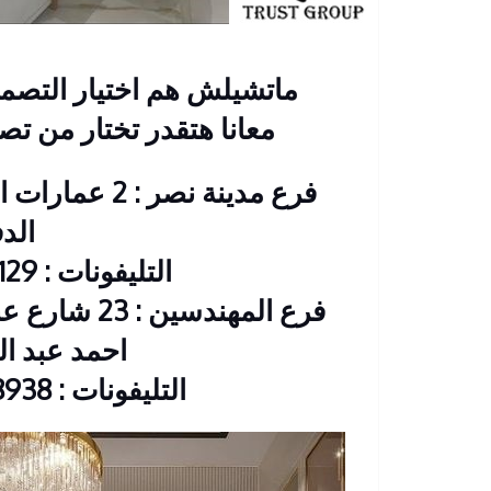
ماتشيلش هم اختيار التصم
معانا هتقدر تختار من تص
فرع مدينة نصر
الد
التليفونات : 26901129 – 01117172647
فرع المهندس
احمد عبد العزيز CIB
التليفونات : 33368938 – 01210044703