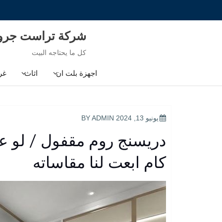
Ski
t
conten
شركة تراست جر
كل ما يحتاجه البيت
اجهزة بلت ان
اثاث
غر
POSTED
يونيو 13, 2024
BY
ADMIN
ON
دريسنج روم مقفول / لو ع
كام ابعت لنا مقاساته