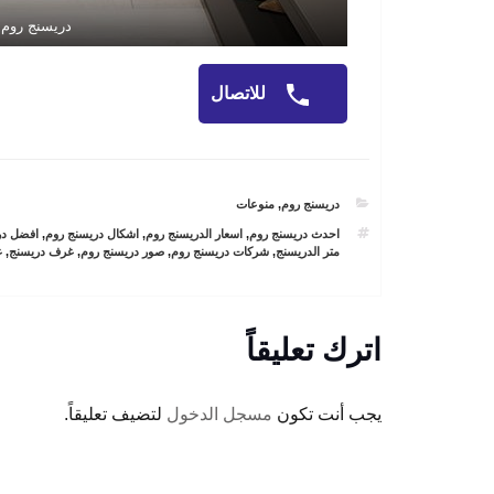
دريسنج روم
للاتصال
CATEGORIES
دريسنج روم
,
منوعات
TAGS
احدث دريسنج روم
,
اسعار الدريسنج روم
,
اشكال دريسنج روم
,
افضل در
متر الدريسنج
,
شركات دريسنج روم
,
صور دريسنج روم
,
غرف دريسنج
,
غ
اترك تعليقاً
يجب أنت تكون
مسجل الدخول
لتضيف تعليقاً.