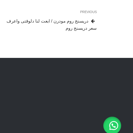
تصفّح
Previous
PREVIOUS
المقالات
Post
دريسنج روم مودرن / ابعت لنا دلوقتى واعرف
سعر دريسنج روم