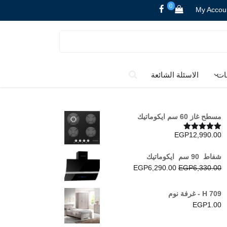
0
My Accou
ات
الاسئلة الشائعة
مسطح غاز 60 سم ايكوماتيك
EGP
12,990.00
تم التقييم
5.00
من 5
شفاط 90 سم ايكوماتيك
السعر
السعر
EGP
6,290.00
EGP
6,330.00
الأصلي
الحالي
هو:
هو:
H 709 - غرفة نوم
EGP6,290.00.
EGP6,330.00.
EGP
1.00