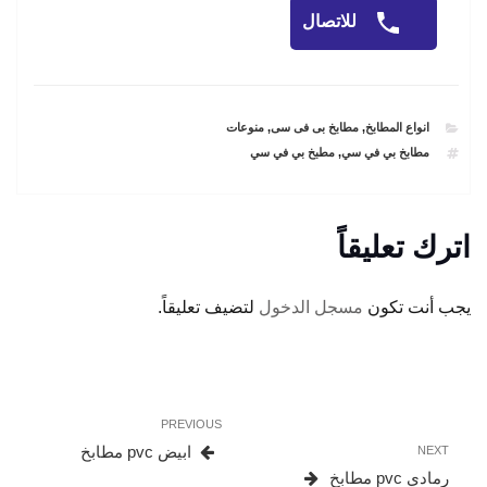
للاتصال
CATEGORIES
انواع المطابخ
,
مطابخ بى فى سى
,
منوعات
TAGS
مطابخ بي في سي
,
مطبخ بي في سي
اترك تعليقاً
يجب أنت تكون
مسجل الدخول
لتضيف تعليقاً.
تصفّح
Previous
PREVIOUS
المقالات
Post
Next
ابيض pvc مطابخ
NEXT
Post
رمادي pvc مطابخ