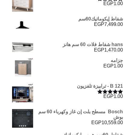
EGP
1.00
تم التقييم
5.00
من 5
شفاط إيكوماتيك60سم
EGP
7,499.00
hans شفاط فلات 60 سم هانز
EGP
1,470.00
جزامه
EGP
1.00
B 121 - ترابيزة تلفزيون
EGP
1.00
تم التقييم
5.00
من 5
Bosch مسطح بلت إن غاز وكهرباء 60 سم
بوش
EGP
10,559.00
شفاط 60سم هرمى ايكوماتيك