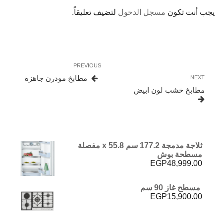
يجب أنت تكون
مسجل الدخول
لتضيف تعليقاً.
تصفّح
Previous
PREVIOUS
المقالات
Post
Next
مطابخ مودرن جاهزة
NEXT
Post
مطابخ خشب لون ابيض
ثلاجة مدمجة 177.2 سم x 55.8 مفصلة
مسطحة بوش
EGP
48,999.00
مسطح غاز 90 سم
EGP
15,900.00