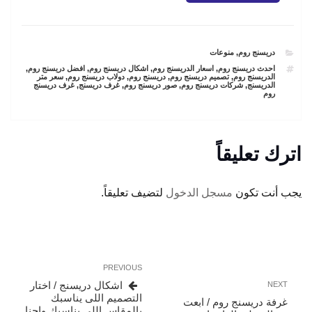
CATEGORIES
دريسنج روم
,
منوعات
TAGS
احدث دريسنج روم
,
اسعار الدريسنج روم
,
اشكال دريسنج روم
,
افضل دريسنج روم
,
الدريسنج روم
,
تصميم دريسنج روم
,
دريسنج روم
,
دولاب دريسنج روم
,
سعر متر
الدريسنج
,
شركات دريسنج روم
,
صور دريسنج روم
,
غرف دريسنج
,
غرف دريسنج
روم
اترك تعليقاً
يجب أنت تكون
مسجل الدخول
لتضيف تعليقاً.
تصفّح
Previous
PREVIOUS
المقالات
Post
Next
اشكال دريسنج / اختار
NEXT
Post
التصميم اللى يناسبك
غرفة دريسنج روم / ابعت
بالمقاس اللى يناسبك واحنا