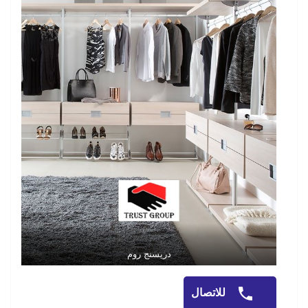
دريسنج روم
للاتصال