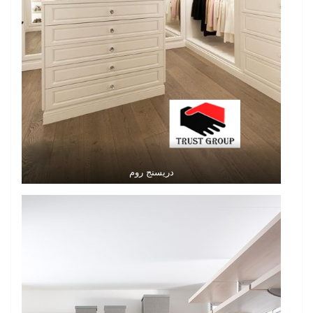
دريسنج روم