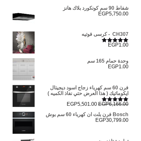
شفاط 90 سم كونكورد بلاك هانز
EGP
5,750.00
CH307 - كرسى فوتيه
EGP
1.00
تم التقييم
5.00
من 5
وحدة حمام 165 سم
EGP
1.00
فرن 60 سم كهرباء زجاج اسود ديجيتال
ايكوماتيك ( هذا العرض حتي نفاذ الكميه )
السعر
السعر
EGP
5,501.00
EGP
6,166.00
تم التقييم
الأصلي
الحالي
5.00
من 5
Bosch فرن بلت ان كهرباء 60 سم بوش
هو:
هو:
EGP
30,799.00
EGP5,501.00.
EGP6,166.00.