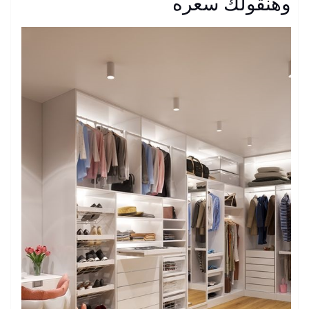
وهنقولك سعره