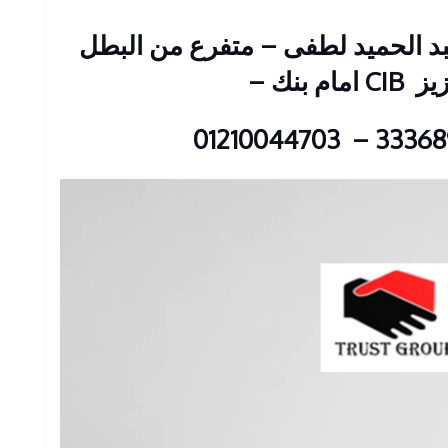
ين : 23 شارع عبد الحميد لطفى – متفرع من البطل
زيز
CIB امام بنك
–