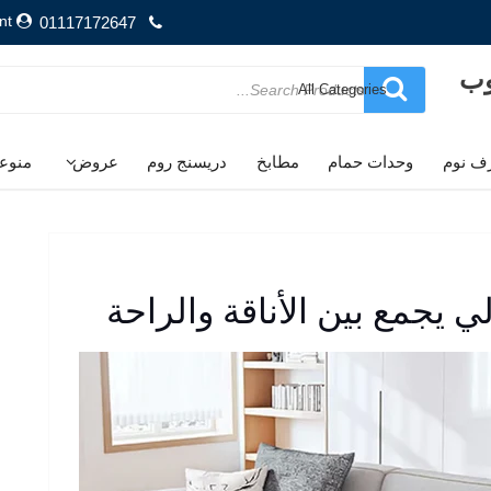
nt
01117172647
وب
Search
for
ف نوم
وحدات حمام
مطابخ
دريسنج روم
عروض
منوع
يجمع بين الأناقة والراحة