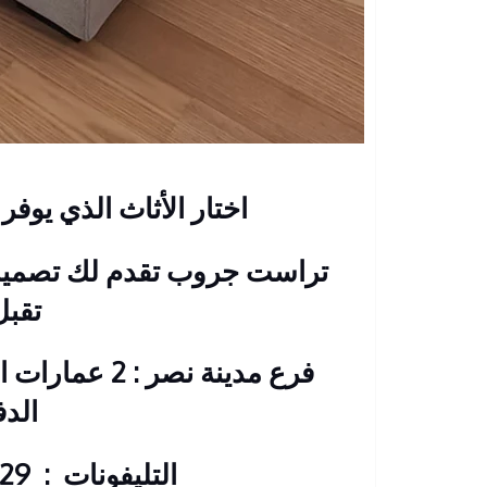
اختار الأثاث الذي يوفر
تراست جروب تقدم لك تصميما
تقبل
فرع مدينة نصر
الد
التليفونات : 26901129 – 01117172647