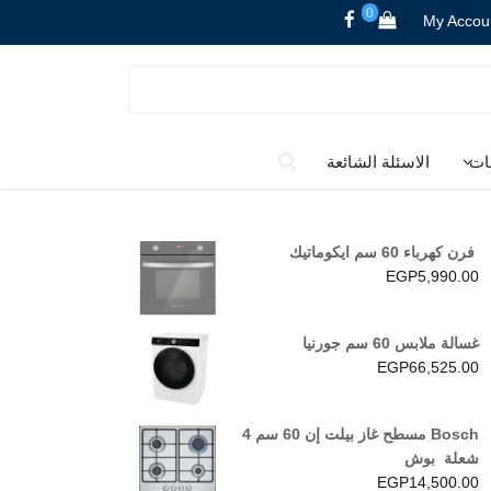
0
My Accou
ات
الاسئلة الشائعة
فرن كهرباء 60 سم ايكوماتيك
EGP
5,990.00
غسالة ملابس 60 سم جورنيا
EGP
66,525.00
Bosch مسطح غاز بيلت إن 60 سم 4
شعلة بوش
EGP
14,500.00