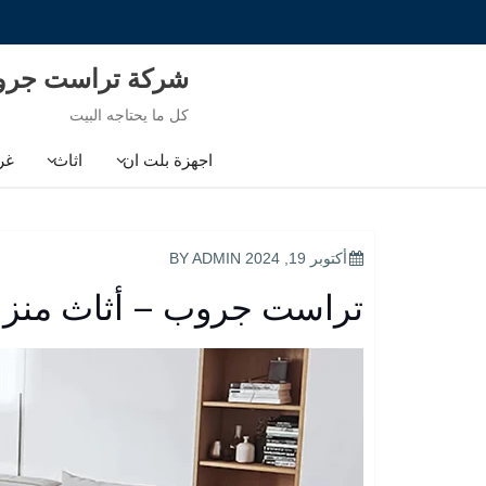
Ski
t
conten
شركة تراست جر
كل ما يحتاجه البيت
اجهزة بلت ان
اثاث
غر
POSTED
أكتوبر 19, 2024
BY
ADMIN
ON
تراست جروب – أثاث منزلي 