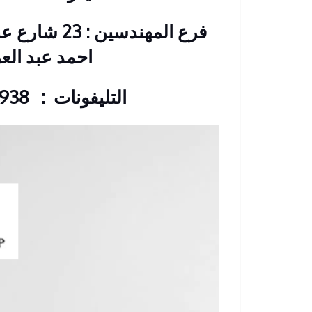
فرع المهندس
احمد عبد الع
التليفونات : 33368938 – 01210044703