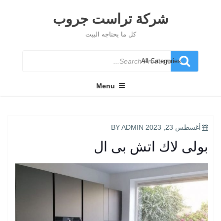
Ski
t
شركة تراست جروب
conten
كل ما يحتاجه البيت
Search
for
Menu
POSTED
أغسطس 23, 2023
BY
ADMIN
ON
بولى لاك اتش بى ال