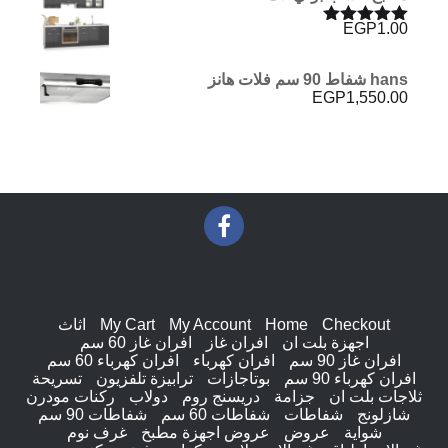
EGP
1.00
تم التقييم
5.00
من 5
hans شفاط 90 سم فلات هانز
EGP
1,550.00
Checkout
Home
My Account
My Cart
اثاث
اجهزة بلت ان
افران غاز
افران غاز 60 سم
افران غاز 90 سم
افران كهرباء
افران كهرباء 60 سم
افران كهرباء 90 سم
بوتاجازات
ترابيزة تلفزيون
تسريحة
ثلاجات بلت ان
جزامة
دريسنج روم
دولاب
ركنات مودرن
شازلونج
شفاطات
شفاطات 60 سم
شفاطات 90 سم
شواية
عروض
عروض اجهزة مطبخ
غرف نوم