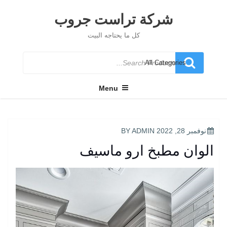
Ski
t
شركة تراست جروب
conten
كل ما يحتاجه البيت
Search
for
Menu
POSTED
نوفمبر 28, 2022
BY
ADMIN
ON
الوان مطبخ ارو ماسيف