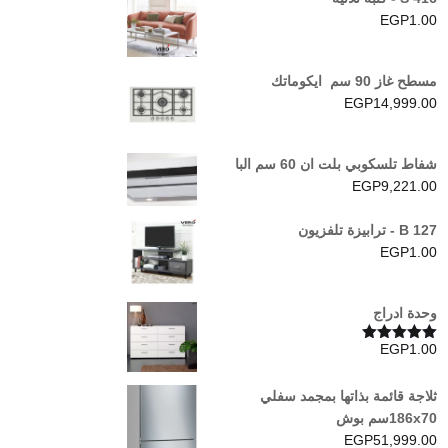
EGP
1.00
مسطح غاز 90 سم ايكوماتك
EGP
14,999.00
شفاط تلسكوبي بلت ان 60 سم البا
EGP
9,221.00
B 127 - ترابيزة تلفزيون
EGP
1.00
وحدة ادراج
EGP
1.00
تم التقييم
5.00
من 5
ثلاجة قائمة بذاتها بمجمد سفلي
186x70سم بوش
EGP
51,999.00