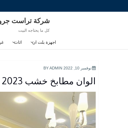
Ski
t
conten
شركة تراست جر
كل ما يحتاجه البيت
اجهزة بلت ان
اثاث
غر
POSTED
نوفمبر 10, 2022
BY
ADMIN
ON
الوان مطابخ خشب 2023