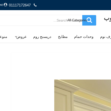
nt
01117172647
وب
Search
for
ف نوم
وحدات حمام
مطابخ
دريسنج روم
عروض
منوع