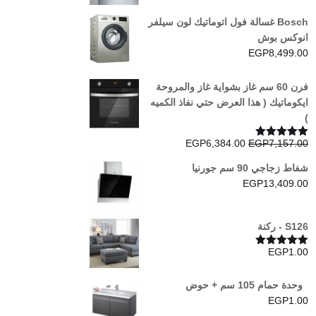
Bosch غسالة فول اتوماتيك لون سيلفر
انوكس بوش
EGP
8,499.00
فرن 60 سم غاز بشواية غاز والمروحة
ايكوماتيك ( هذا العرض حتي نفاذ الكميه
)
السعر
السعر
EGP
6,384.00
EGP
7,157.00
تم التقييم
5.00
من 5
الأصلي
الحالي
شفاط زجاجي 90 سم جورنيا
هو:
هو:
EGP
13,409.00
EGP6,384.00.
EGP7,157.00.
S126 - ركنة
EGP
1.00
تم التقييم
5.00
من 5
وحدة حمام 105 سم + حوض
EGP
1.00