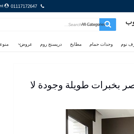
nt
01117172647
وب
Search
for
ف نوم
وحدات حمام
مطابخ
دريسنج روم
عروض
منوع
 بخبرات طويلة وجودة لا