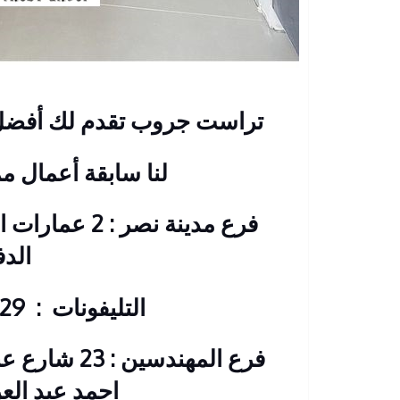
تراست جروب تقدم لك أفضل 
لنا سابقة أعمال م
فرع مدينة نصر
الد
التليفونات : 26901129 – 01117172647
فرع المهندس
احمد عبد الع