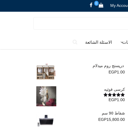
0
My Accou
ات
الاسئلة الشائعة
دريسنج روم ميدلام
EGP
1.00
كرسى فوتيه
EGP
1.00
تم التقييم
5.00
من 5
شفاط 90 سم
EGP
15,800.00