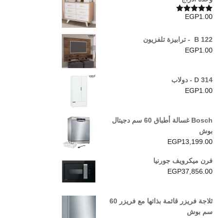
EGP
1.00
تم التقييم
5.00
من 5
B 122 - ترابيزة تلفزيون
EGP
1.00
D 314 - دولاب
EGP
1.00
Bosch غسالة أطباق 60 سم دجيتال
بوش
EGP
13,199.00
فرن ميكرويف جورنيا
EGP
37,856.00
ثلاجة فريزر قائمة بذاتها مع فريزر 60
سم بوش