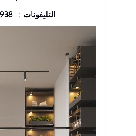
التليفونات : 33368938 – 01210044703