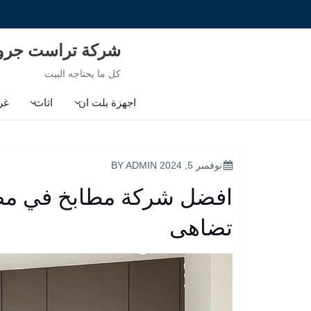
Ski
t
conten
شركة تراست جر
كل ما يحتاجه البيت
اجهزة بلت ان
اثاث
غر
POSTED
نوفمبر 5, 2024
BY
ADMIN
ON
افضل شركة مطابخ في مصر
تضاهى