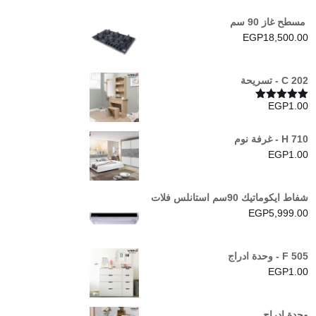
مسطح غاز 90 سم
EGP
18,500.00
C 202 - تسريحة
EGP
1.00
تم التقييم
5.00
من 5
H 710 - غرفة نوم
EGP
1.00
شفاط ايكوماتيك 90سم استانلس فلات
EGP
5,999.00
F 505 - وحدة ادراج
EGP
1.00
وحدة ادراج