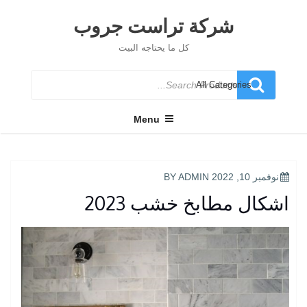
Ski
t
شركة تراست جروب
conten
كل ما يحتاجه البيت
Search
for
Menu
POSTED
نوفمبر 10, 2022
BY
ADMIN
ON
اشكال مطابخ خشب 2023