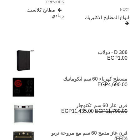
Previous
PREVIOUS
المقالات
Post
Next
مطابخ كلاسيك
NEXT
Post
رمادي
انواع المطابخ الاكليريك
D 306 - دولاب
EGP
1.00
مسطح كهرباء 60 سم ايكوماتيك
EGP
4,690.00
فرن غاز 60 سم تكنوجاز
السعر
السعر
EGP
11,435.00
EGP
11,790.00
الأصلي
الحالي
هو:
هو:
EGP11,435.00.
EGP11,790.00.
فرن غاز مدمج 60 سم مع مروحة تربو
(FFD)