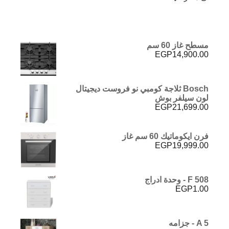
مسطح غاز 60 سم
EGP
14,900.00
Bosch ثلاجة كومبي نو فروست ديجيتال
لون سيلفر بوش
EGP
21,699.00
فرن ايكوماتيك 60 سم غاز
EGP
19,999.00
F 508 - وحدة ادراج
EGP
1.00
A 5 - جزامه