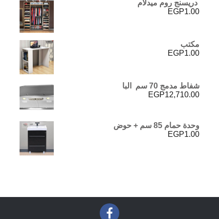
دريسنج روم ميدلام
EGP
1.00
مكتب
EGP
1.00
شفاط مدمج 70 سم البا
EGP
12,710.00
وحدة حمام 85 سم + حوض
EGP
1.00