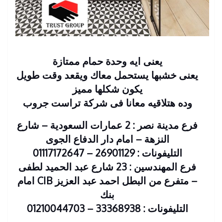
يعنى ايه وحدة حمام ممتازة
يعنى خشبها يستحمل معاك ويقعد وقت طويل
يكون شكلها مميز
وده هتلاقيه معانا فى شركة تراست جروب
فرع مدينة نصر : 2 عمارات السعودية – شارع
النزهة – امام دار الدفاع الجوى
التليفونات : 26901129 – 01117172647
فرع المهندسين : 23 شارع عبد الحميد لطفى
– متفرع من البطل احمد عبد العزيز CIB امام
بنك
التليفونات : 33368938 – 01210044703