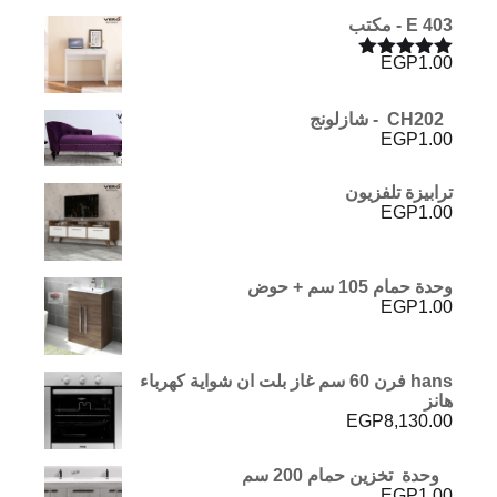
E 403 - مكتب
EGP
1.00
تم التقييم
5.00
من 5
CH202 - شازلونج
EGP
1.00
ترابيزة تلفزيون
EGP
1.00
وحدة حمام 105 سم + حوض
EGP
1.00
hans فرن 60 سم غاز بلت ان شواية كهرباء
هانز
EGP
8,130.00
وحدة تخزين حمام 200 سم
EGP
1.00