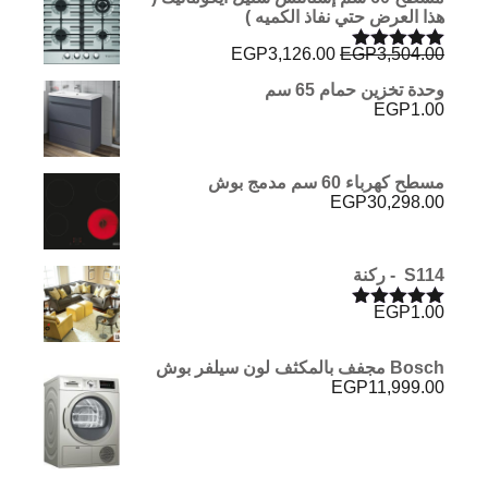
هذا العرض حتي نفاذ الكميه )
السعر
السعر
EGP
3,126.00
EGP
3,504.00
تم التقييم
الأصلي
الحالي
5.00
من 5
وحدة تخزين حمام 65 سم
هو:
هو:
EGP
1.00
EGP3,126.00.
EGP3,504.00.
مسطح كهرباء 60 سم مدمج بوش
EGP
30,298.00
S114 - ركنة
EGP
1.00
تم التقييم
5.00
من 5
Bosch مجفف بالمكثف لون سيلفر بوش
EGP
11,999.00