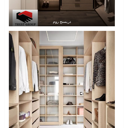
دريسنج روم