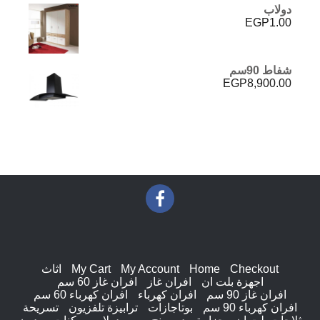
دولاب
EGP
1.00
شفاط 90سم
EGP
8,900.00
Checkout
Home
My Account
My Cart
اثاث
اجهزة بلت ان
افران غاز
افران غاز 60 سم
افران غاز 90 سم
افران كهرباء
افران كهرباء 60 سم
افران كهرباء 90 سم
بوتاجازات
ترابيزة تلفزيون
تسريحة