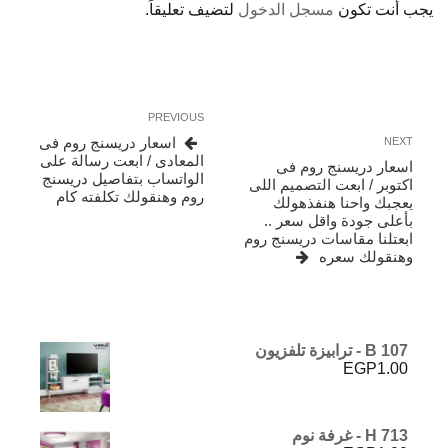
يجب أنت تكون
مسجل الدخول
لتضيف تعليقاً.
تصفّح
Previous
PREVIOUS
المقالات
Post
Next
اسعار دريسنج روم فى
NEXT
Post
المعادى / ابعت رسالة على
اسعار دريسنج روم فى
الواتساب بتفاصيل دريسنج
اكتوبر / ابعت التصميم اللى
روم وهنقولك تكلفته كام
يعجبك واحنا هنفذهولك
بأعلى جودة واقل سعر ..
ابعتلنا مقاسات دريسنج روم
وهنقولك سعره
B 107 - ترابيزة تلفزيون
EGP
1.00
H 713 - غرفة نوم