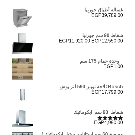
غسالة أطباق جورنيا
EGP
39,789.00
شفاط 90 سم جورنيا
السعر
السعر
EGP
11,920.00
EGP
12,550.00
الأصلي
الحالي
هو:
هو:
EGP11,920.00.
EGP12,550.00.
وحدة حمام 175 سم
EGP
1.00
Bosch ثلاجة توينز 590 لتر بوش
EGP
17,799.00
شفاط 90 سم ايكوماتيك
EGP
4,990.00
تم التقييم
5.00
من 5
مسطح 60 سم إستانلس ستيل ايكوماتيك (