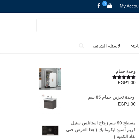
0
My Accou
ات
الاسئلة الشائعة
وحدة حمام
EGP
1.00
تم التقييم
5.00
من 5
وحدة تخزين حمام 85 سم
EGP
1.00
مسطح 90 سم زجاج استانلس ستيل
فريم أسود ايكوماتيك ( هذا العرض حتي
نفاذ الكميه )