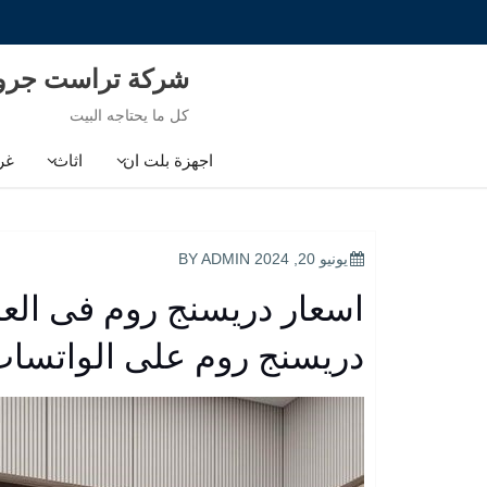
Ski
t
conten
شركة تراست جر
كل ما يحتاجه البيت
اجهزة بلت ان
اثاث
غر
POSTED
يونيو 20, 2024
BY
ADMIN
ON
اسعار دريسنج روم فى العا
دريسنج روم على الواتساب