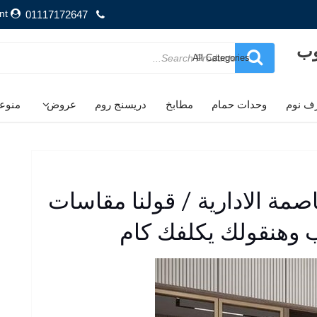
nt
01117172647
وب
Search
for
ف نوم
وحدات حمام
مطابخ
دريسنج روم
عروض
منوع
صمة الادارية / قولنا مقاسات
 وهنقولك يكلفك كام