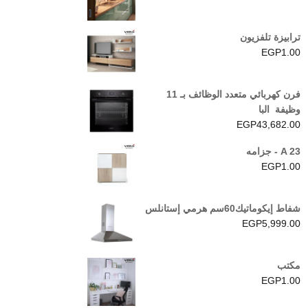
ترابيزة تلفزيون
EGP
1.00
فرن كهربائي متعدد الوظائف بـ 11
وظيفة البا
EGP
43,682.00
A 23 - جزامه
EGP
1.00
شفاط إيكوماتيك60سم هرمي إستانلس
EGP
5,999.00
مكتب
EGP
1.00