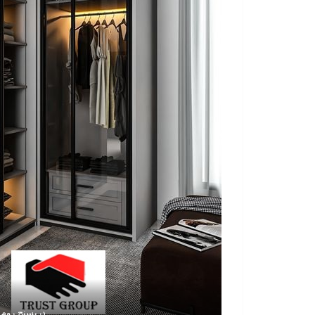
دريسنج روم