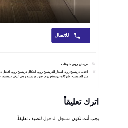
للاتصال
CATEGORIES
دريسنج روم
,
منوعات
TAGS
احدث دريسنج روم
,
اسعار الدريسنج روم
,
اشكال دريسنج روم
,
افضل در
متر الدريسنج
,
شركات دريسنج روم
,
صور دريسنج روم
,
غرف دريسنج
,
غ
اترك تعليقاً
يجب أنت تكون
مسجل الدخول
لتضيف تعليقاً.