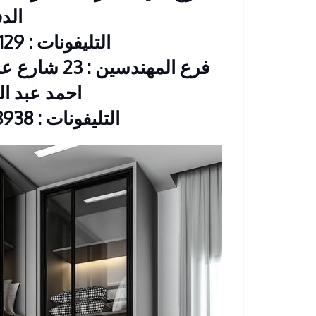
الد
التليفونات : 26901129 – 01117172647
فرع المهندس
احمد عبد العزيز CIB
التليفونات : 33368938 – 01210044703