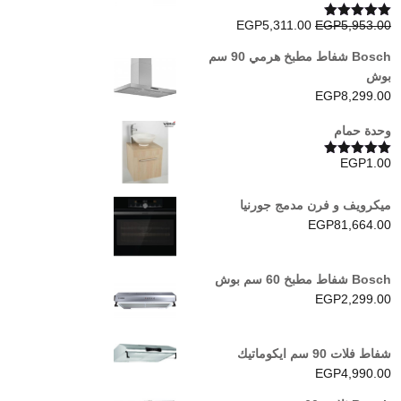
السعر
السعر
EGP
5,311.00
EGP
5,953.00
تم التقييم
5.00
من 5
الأصلي
الحالي
Bosch شفاط مطبخ هرمي 90 سم
هو:
هو:
بوش
EGP5,311.00.
EGP5,953.00.
EGP
8,299.00
وحدة حمام
EGP
1.00
تم التقييم
5.00
من 5
ميكرويف و فرن مدمج جورنيا
EGP
81,664.00
Bosch شفاط مطبخ 60 سم بوش
EGP
2,299.00
شفاط فلات 90 سم ايكوماتيك
EGP
4,990.00