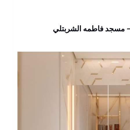
– مسجد فاطمه الشربتلي