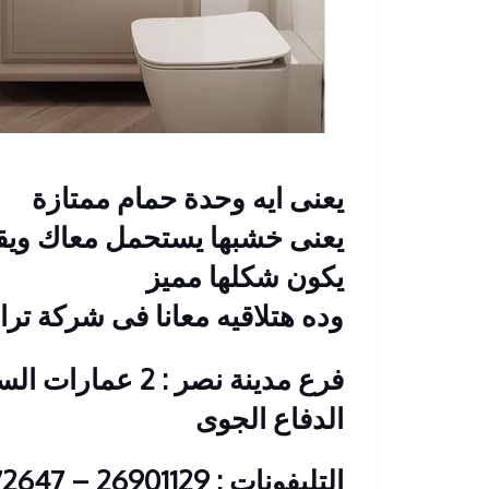
يعنى ايه وحدة حمام ممتازة
يعنى خشبها يستحمل معاك وي
يكون شكلها مميز
وده هتلاقيه معانا فى شركة ت
فرع مدينة نصر : 2
الدفاع الجوى
التليفونات : 26901129 – 01117172647