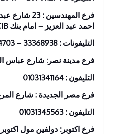
فرع المهندسين 
احمد عبد العزيز – امام بنك CIB
التليفونات : 33368938 – 01210044703
فرع مدينة نصر: شارع عباس الع
التليفون : 01031341164
فرع مصر الجديدة : شارع المرغ
التليفون : 01031345563
فرع اكتوبر: دولفين مول اكتوبر