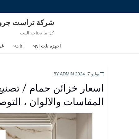
Ski
t
conten
شركة تراست جر
كل ما يحتاجه البيت
اجهزة بلت ان
اثاث
غر
POSTED
يوليو 7, 2024
BY
ADMIN
ON
اسعار خزائن حمام / تصني
المقاسات والالوان ، الت