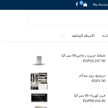
0
My Accou
ات
الاسئلة الشائعة
شفاط جزيره زجاجي90 سم البا
EGP
10,247.00
دريسنج روم ميدلام
EGP
1.00
فرن كهرباء 90 سم البا
EGP
58,016.00