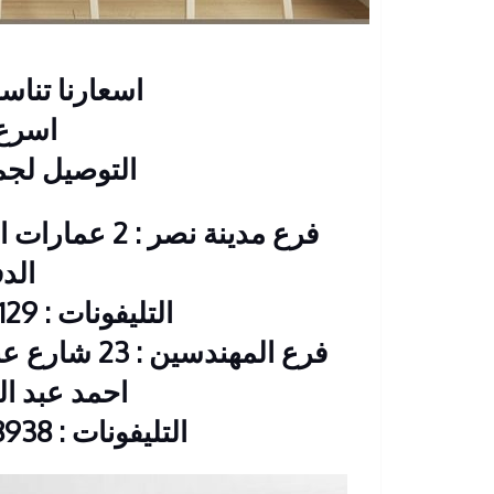
اسعارنا تنا
اسرع 
التوصيل لج
فرع مدينة نصر
الد
التليفونات : 26901129 – 01117172647
فرع المهندس
احمد عبد العزيز CIB
التليفونات : 33368938 – 01210044703