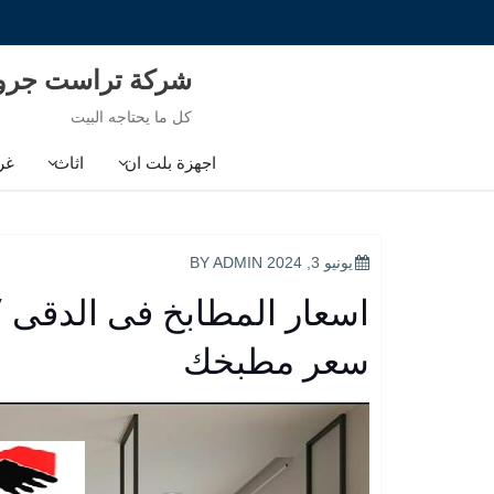
Ski
t
conten
شركة تراست جر
كل ما يحتاجه البيت
اجهزة بلت ان
اثاث
غر
POSTED
يونيو 3, 2024
BY
ADMIN
ON
اسعار المطابخ فى الدقى /
سعر مطبخك