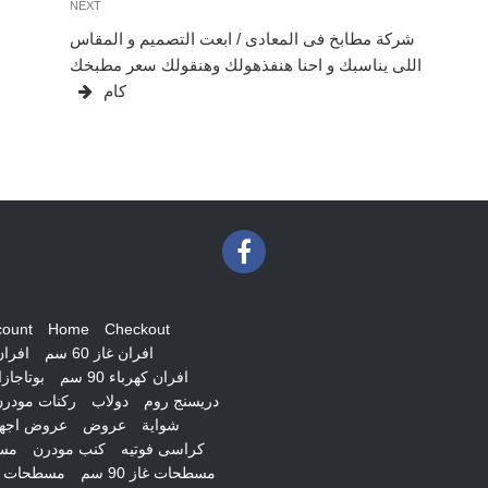
Next
NEXT
Post
شركة مطابخ فى المعادى / ابعت التصميم و المقاس
اللى يناسبك و احنا هنفذهولك وهنقولك سعر مطبخك
كام
count
Home
Checkout
افران غاز 60 سم
افران غ
افران كهرباء 90 سم
بوتاجاز
دريسنج روم
دولاب
ركنات مودر
شواية
عروض
عروض اجهز
كراسى فوتيه
كنب مودرن
مس
مسطحات غاز 90 سم
مسطحات ك