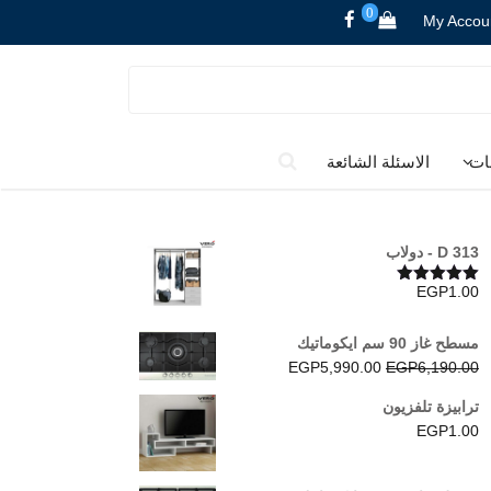
0
My Accou
ات
الاسئلة الشائعة
D 313 - دولاب
EGP
1.00
تم التقييم
5.00
من 5
مسطح غاز 90 سم ايكوماتيك
السعر
السعر
EGP
5,990.00
EGP
6,190.00
الأصلي
الحالي
ترابيزة تلفزيون
هو:
هو:
EGP
1.00
EGP5,990.00.
EGP6,190.00.