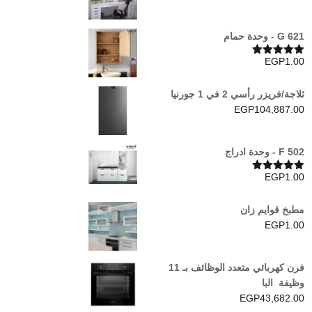
G 621 - وحدة حمام
EGP
1.00
تم التقييم
5.00
من 5
ثلاجة/فريزر رأسي 2 في 1 جورنيا
EGP
104,887.00
F 502 - وحدة ادراج
EGP
1.00
تم التقييم
5.00
من 5
مطبخ قوايم زان
EGP
1.00
فرن كهربائي متعدد الوظائف بـ 11
وظيفة البا
EGP
43,682.00