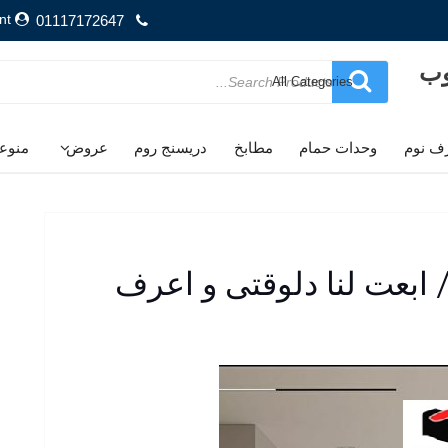
nt
01117172647
وب
Search
for
ف نوم
وحدات حمام
مطابخ
دريسنج روم
عروض
منوع
 ابعت لنا دلوقتى و اعرف