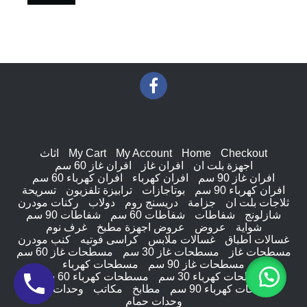
Checkout
Home
My Account
My Cart
اثاث
اجهزة بلت ان
افران غاز
افران غاز 60 سم
افران غاز 90 سم
افران كهرباء
افران كهرباء 60 سم
افران كهرباء 90 سم
بوتاجازات
ترابيزة تلفزيون
تسريحة
ثلاجات بلت ان
جزامة
دريسنج روم
دولاب
ركنات مودرن
شازلونج
شفاطات
شفاطات 60 سم
شفاطات 90 سم
شواية
عروض
عروض اجهزة مطبخ
غرف نوم
غسالات اطباق
غسالات ملابس
كراسى فوتيه
كنب مودرن
مسطحات غاز
مسطحات غاز 30 سم
مسطحات غاز 60 سم
مسطحات غاز 90 سم
مسطحات كهرباء
مسطحات كهرباء 30 سم
مسطحات كهرباء 60 سم
مسطحات كهرباء 90 سم
مطابخ
مكاتب
وحدات ادراج
وحدات حمام