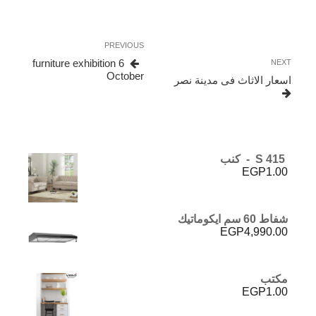
تصفّح
Previous
PREVIOUS
المقالات
Post
furniture exhibition 6
Next
NEXT
October
Post
اسعار الاثاث فى مدينة نصر
S 415 - كنب
EGP
1.00
شفاط 60 سم ايكوماتيك
EGP
4,990.00
مكتب
EGP
1.00