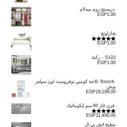
دريسنج روم ميدلام
EGP
1.00
شازلونج
EGP
1.00
تم التقييم
5.00
من 5
S122 - ركنة
EGP
1.00
Bosch ثلاجة كومبي نوفروست لون سيلفر
بوش
EGP
18,199.00
فرن غاز 90 سم ايكوماتيك
EGP
11,490.00
تم التقييم
5.00
من 5
مطبخ اتش بي ال