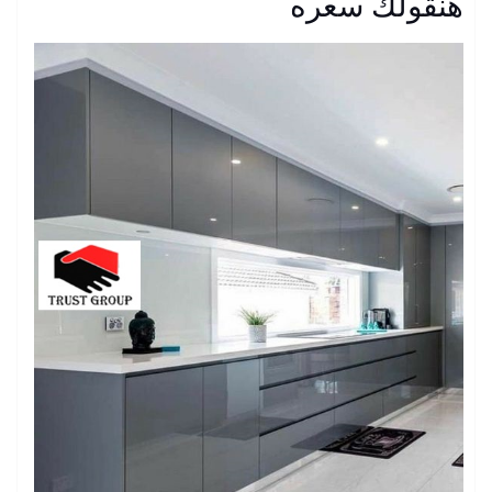
هنقولك سعره