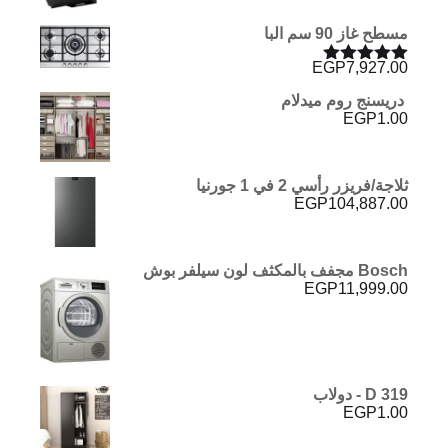
مسطح غاز 90 سم البا
EGP
7,927.00
تم التقييم
5.00
من 5
دريسنج روم ميدلام
EGP
1.00
ثلاجة/فريزر رأسي 2 في 1 جورنيا
EGP
104,887.00
Bosch مجفف بالمكثف لون سيلفر بوش
EGP
11,999.00
D 319 - دولاب
EGP
1.00