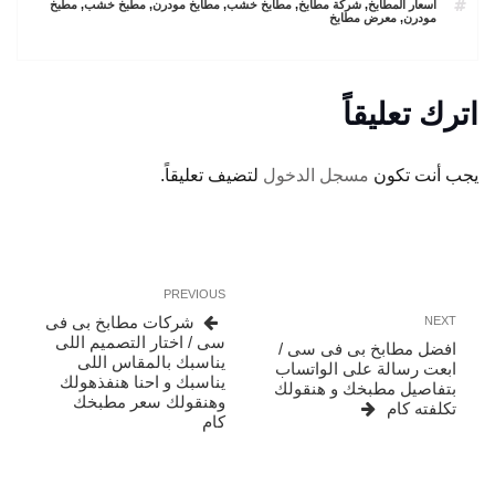
TAGS
اسعار المطابخ
,
شركة مطابخ
,
مطابخ خشب
,
مطابخ مودرن
,
مطبخ خشب
,
مطبخ
مودرن
,
معرض مطابخ
اترك تعليقاً
يجب أنت تكون
مسجل الدخول
لتضيف تعليقاً.
تصفّح
Previous
PREVIOUS
المقالات
Post
Next
شركات مطابخ بى فى
NEXT
Post
سى / اختار التصميم اللى
افضل مطابخ بى فى سى /
يناسبك بالمقاس اللى
ابعت رسالة على الواتساب
يناسبك و احنا هنفذهولك
بتفاصيل مطبخك و هنقولك
وهنقولك سعر مطبخك
تكلفته كام
كام