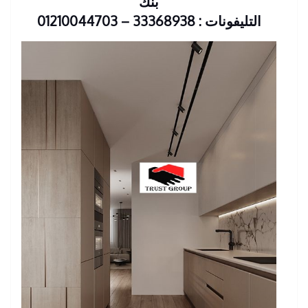
بنك
التليفونات : 33368938 – 01210044703