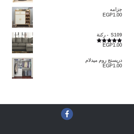
جزامه
EGP
1.00
S109 - ركنة
EGP
1.00
تم التقييم
5.00
من 5
دريسنج روم ميدلام
EGP
1.00