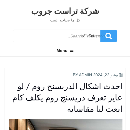
Ski
t
شركة تراست جروب
conten
كل ما يحتاجه البيت
Search
for
Menu
POSTED
يونيو 22, 2024
BY
ADMIN
ON
احدث اشكال الدريسنج روم / لو
عايز تعرف دريسنج روم يكلف كام
ابعت لنا مقاساته