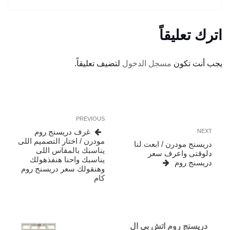
اترك تعليقاً
يجب أنت تكون
مسجل الدخول
لتضيف تعليقاً.
تصفّح
Previous
PREVIOUS
المقالات
Post
Next
غرف دريسنج روم
NEXT
Post
مودرن / اختار التصميم اللى
دريسنج مودرن / ابعت لنا
يناسبك بالمقاس اللى
دلوقتى واعرف سعر
يناسبك واحنا هنفذهولك
دريسنج روم
وهنقولك سعر دريسنج روم
كام
دريسنج روم اتش بي ال