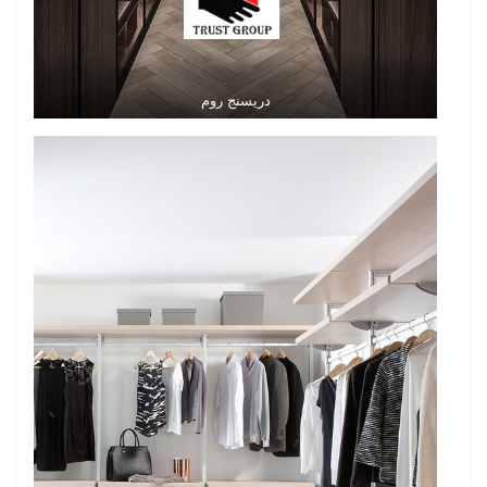
دريسنج روم