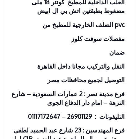
العلب الداخلية للمطبخ كونتر 18 ملى
مضغوط بطبقتين اتش بي ال ابيض
pvc الضلف الخارجية للمطبخ من
مفصلات سوفت كلوز
ضمان
النقل والتركيب مجانا داخل القاهرة
التوصيل لجميع محافظات مصر
فرع مدينة نصر : 2 عمارات السعودية – شارع
النزهة – امام دار الدفاع الجوى
التليفونات : 26901129 – 01117172647
فرع المهندسين : 23 شارع عبد الحميد لطفى
– متفرع من البطل احمد عبد العزيز
CIB امام