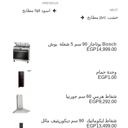
Previous
PREVIOUS
المقالات
Post
Next
اسود hpl مطابخ
NEXT
Post
خشب pvc مطابخ
Bosch بوتاجاز 90 سم 5 شعلة بوش
EGP
14,999.00
وحدة حمام
EGP
1.00
شفاط هرمي 60 سم جورنيا
EGP
9,292.00
شفاط ايكوماتيك 90 سم ديكوريتيف مائل
EGP
13,499.00