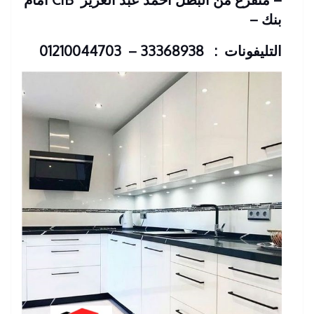
بنك
–
التليفونات : 33368938 – 01210044703