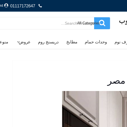
nt
01117172647
وب
Search
for
ف نوم
وحدات حمام
مطابخ
دريسنج روم
عروض
منوع
 مصر