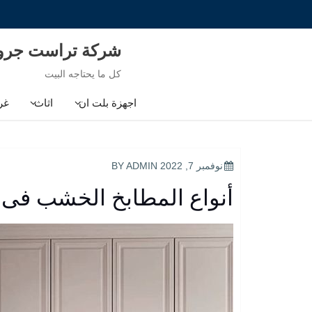
Ski
t
conten
شركة تراست جر
كل ما يحتاجه البيت
اجهزة بلت ان
اثاث
غر
POSTED
نوفمبر 7, 2022
BY
ADMIN
ON
أنواع المطابخ الخشب فى