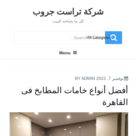
Ski
t
شركة تراست جروب
conten
كل ما يحتاجه البيت
Search
for
Menu
POSTED
نوفمبر 7, 2022
BY
ADMIN
ON
أفضل أنواع خامات المطابخ فى
القاهرة