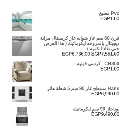
Pvc مطبخ
EGP
1.00
فرن 60 سم غاز شوايه غاز كريستال مراية
ديجيتال بالمروحه ايكوماتيك ( هذا العرض
حتي نفاذ الكميه )
السعر
السعر
EGP
6,736.00
EGP
7,551.00
الأصلي
الحالي
CH300 - كرسى فوتيه
هو:
هو:
EGP
1.00
EGP6,736.00.
EGP7,551.00.
Hans مسطح غاز 90 سم 5 شعلة هانز
EGP
6,990.00
بوتاجاز 90 سم ايكوماتيك
EGP
9,490.00