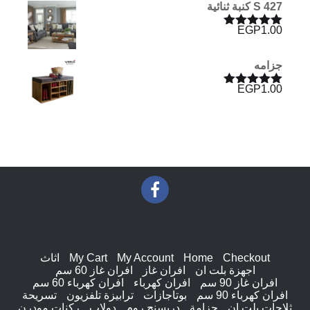
S 427 كنبة ثنائية
EGP
1.00
تم التقييم
5.00
من 5
جزامه
EGP
1.00
تم التقييم
5.00
من 5
Checkout
Home
My Account
My Cart
اثاث
اجهزة بلت ان
افران غاز
افران غاز 60 سم
افران غاز 90 سم
افران كهرباء
افران كهرباء 60 سم
افران كهرباء 90 سم
بوتاجازات
ترابيزة تلفزيون
تسريحة
ثلاجات بلت ان
جزامة
دريسنج روم
دولاب
ركنات مودرن