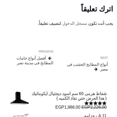
اترك تعليقاً
يجب أنت تكون
مسجل الدخول
لتضيف تعليقاً.
تصفّح
Previous
PREVIOUS
المقالات
Post
Next
أفضل أنواع خامات
NEXT
Post
المطابخ فى مدينة نصر
أنواع المطابخ الخشب فى
مصر
شفاط هرمى 60 سم اسود ديجتيال ايكوماتيك
( هذا العرض حتي نفاذ الكميه )
السعر
السعر
EGP
1,986.00
EGP
2,226.00
تم التقييم
الأصلي
الحالي
5.00
من 5
A 11 - جزامه
هو:
هو: