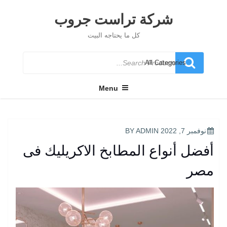
Ski
t
شركة تراست جروب
conten
كل ما يحتاجه البيت
Search
for
Menu
POSTED
نوفمبر 7, 2022
BY
ADMIN
ON
أفضل أنواع المطابخ الاكريليك فى
مصر