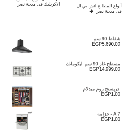
Post
الاكريليك فى مدينة نصر
أنواع المطابخ اتش بي ال
فى مدينة نصر
شفاط 90 سم
EGP
5,690.00
مسطح غاز 90 سم ايكوماتك
EGP
14,999.00
دريسنج روم ميدلام
EGP
1.00
A 7 - جزامه
EGP
1.00