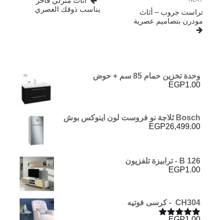
Next
أثاث منزلي فاخر
Post
يناسب ذوقك العصري
تراست جروب – أثاث
مودرن بتصاميم عصرية
وحدة تخزين حمام 85 سم + حوض
EGP
1.00
Bosch ثلاجة نو فروست لون اينوكس بوش
EGP
26,499.00
B 126 - ترابيزة تلفزيون
EGP
1.00
CH304 - كرسى فوتيه
EGP
1.00