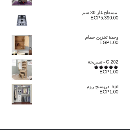
مسطح غاز 30 سم
EGP
5,390.00
وحدة تخزين حمام
EGP
1.00
C 202 - تسريحة
EGP
1.00
تم التقييم
5.00
من 5
hpl دريسنج روم
EGP
1.00