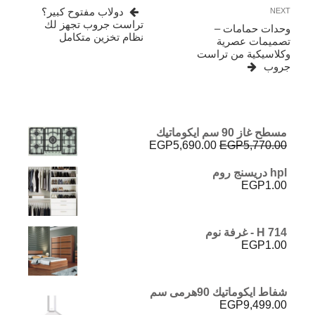
المقالات
Post
Next
دولاب مفتوح كبير؟
NEXT
Post
تراست جروب تجهز لك
وحدات حمامات –
نظام تخزين متكامل
تصميمات عصرية
وكلاسيكية من تراست
جروب
مسطح غاز 90 سم ايكوماتيك
السعر
السعر
EGP
5,690.00
EGP
5,770.00
الأصلي
الحالي
هو:
هو:
hpl دريسنج روم
EGP5,690.00.
EGP5,770.00.
EGP
1.00
H 714 - غرفة نوم
EGP
1.00
شفاط ايكوماتيك 90هرمى سم
EGP
9,499.00