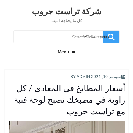
Ski
t
شركة تراست جروب
conten
كل ما يحتاجه البيت
Search
for
Menu
POSTED
سبتمبر 10, 2024
BY
ADMIN
ON
أسعار المطابخ في المعادي / كل
زاوية في مطبخك تصبح لوحة فنية
مع تراست جروب