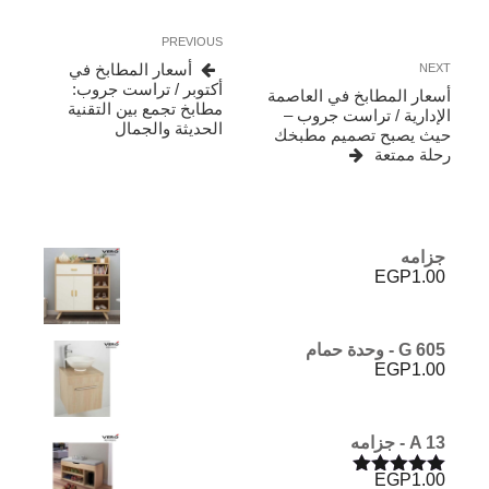
تصفّح
Previous
PREVIOUS
المقالات
Post
Next
أسعار المطابخ في
NEXT
Post
أكتوبر / تراست جروب:
أسعار المطابخ في العاصمة
مطابخ تجمع بين التقنية
الإدارية / تراست جروب –
الحديثة والجمال
حيث يصبح تصميم مطبخك
رحلة ممتعة
جزامه
EGP
1.00
G 605 - وحدة حمام
EGP
1.00
A 13 - جزامه
EGP
1.00
تم التقييم