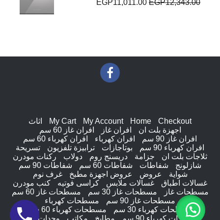
السعر
السعر
EGP
11,011.00
EGP
12,343.00
الأصلي
الحالي
هو:
هو:
EGP11,011.00.
EGP12,343.00.
Checkout
Home
My Account
My Cart
اثاث
اجهزة بلت ان
افران غاز
افران غاز 60 سم
افران غاز 90 سم
افران كهرباء
افران كهرباء 60 سم
افران كهرباء 90 سم
بوتاجازات
ترابيزة تلفزيون
تسريحة
ثلاجات بلت ان
جزامة
دريسنج روم
دولاب
ركنات مودرن
شازلونج
شفاطات
شفاطات 60 سم
شفاطات 90 سم
شواية
عروض
عروض اجهزة مطبخ
غرف نوم
غسالات اطباق
غسالات ملابس
كراسى فوتيه
كنب مودرن
مسطحات غاز
مسطحات غاز 30 سم
مسطحات غاز 60 سم
مسطحات غاز 90 سم
مسطحات كهرباء
مسطحات كهرباء 30 سم
مسطحات كهرباء 60 سم
مسطحات كهرباء 90 سم
مطابخ
مكاتب
وحدات ادراج