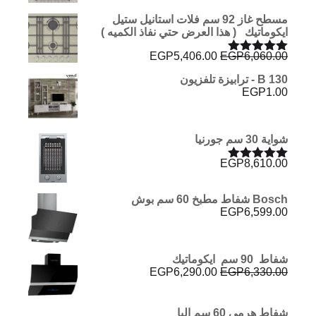
مسطح غاز 92 سم فلات استانيل ستيل
ايكوماتيك ( هذا العرض حتي نفاذ الكميه )
السعر
السعر
EGP
5,406.00
EGP
6,060.00
تم التقييم
الأصلي
الحالي
5.00
من 5
B 130 - ترابيزة تلفزيون
هو:
هو:
EGP
1.00
EGP5,406.00.
EGP6,060.00.
شواية 30 سم جورنيا
EGP
8,610.00
تم التقييم
5.00
من 5
Bosch شفاط مطبخ 60 سم بوش
EGP
6,599.00
شفاط 90 سم ايكوماتيك
السعر
السعر
EGP
6,290.00
EGP
6,330.00
الأصلي
الحالي
هو:
هو:
EGP6,290.00.
EGP6,330.00.
شفاط هرمي 60 سم البا