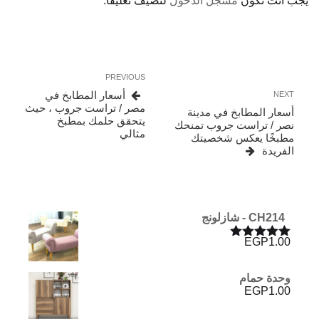
يجب أنت تكون
مسجل الدخول
لتضيف تعليقاً.
تصفّح
Previous
PREVIOUS
المقالات
Post
Next
أسعار المطابخ في
NEXT
Post
مصر / تراست جروب ، حيث
أسعار المطابخ في مدينة
يتحقق حلمك بمطبخ
نصر / تراست جروب تمنحك
مثالي
مطبخًا يعكس شخصيتك
الفريدة
CH214 - شازلونج
EGP
1.00
تم التقييم
5.00
من 5
وحدة حمام
EGP
1.00