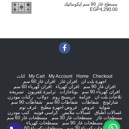
5.00
من 5
مسطح غاز 90 سم ايكوماتيك
هو:
هو:
EGP
4,290.00
EGP6,641.00.
EGP7,444.00.
Checkout
Home
My Account
My Cart
اثاث
اجهزة بلت ان
افران غاز
افران غاز 60 سم
افران غاز 90 سم
افران كهرباء
افران كهرباء 60 سم
افران كهرباء 90 سم
بوتاجازات
ترابيزة تلفزيون
تسريحة
ثلاجات بلت ان
جزامة
دريسنج روم
دولاب
ركنات مودرن
شازلونج
شفاطات
شفاطات 60 سم
شفاطات 90 سم
شواية
عروض
عروض اجهزة مطبخ
غرف نوم
غسالات اطباق
غسالات ملابس
كراسى فوتيه
كنب مودرن
مسطحات غاز
مسطحات غاز 30 سم
مسطحات غاز 60 سم
مسطحات غاز 90 سم
مسطحات كهرباء
مسطحات كهرباء 30 سم
مسطحات كهرباء 60 سم