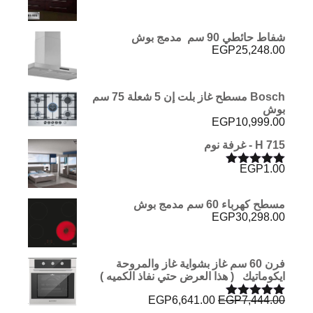
شفاط حائطي 90 سم مدمج بوش
EGP
25,248.00
Bosch مسطح غاز بلت إن 5 شعلة 75 سم
بوش
EGP
10,999.00
H 715 - غرفة نوم
EGP
1.00
تم التقييم
5.00
من 5
مسطح كهرباء 60 سم مدمج بوش
EGP
30,298.00
فرن 60 سم غاز بشواية غاز والمروحة
ايكوماتيك ( هذا العرض حتي نفاذ الكميه )
السعر
السعر
EGP
6,641.00
EGP
7,444.00
تم التقييم
الأصلي
الحالي