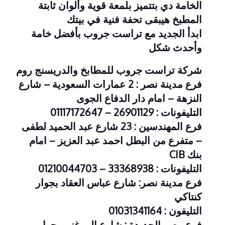
الخامة دي بتتميز بلمعة قوية وألوان ثابتة
المطبخ هيبقى تحفة فنية في بيتك
ابدأ الجديد مع تراست جروب بأفضل خامة
وأحدث شكل
شركة تراست جروب للمطابخ والدريسنج روم
فرع مدينة نصر : 2 عمارات السعودية – شارع
النزهة – امام دار الدفاع الجوى
التليفونات : 26901129 – 01117172647
فرع المهندسين : 23 شارع عبد الحميد لطفى
– متفرع من البطل احمد عبد العزيز – امام
بنك CIB
التليفونات : 33368938 – 01210044703
فرع مدينة نصر: شارع عباس العقاد بجوار
كنتاكي
التليفون : 01031341164
فرع مصر الجديدة : شارع المرغني بجوار