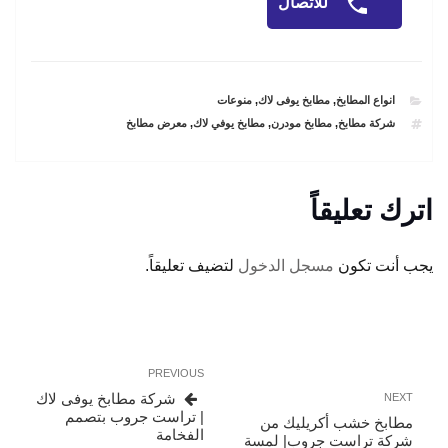
للاتصال
CATEGORIES
انواع المطابخ
,
مطابخ يوفى لاك
,
منوعات
TAGS
شركة مطابخ
,
مطابخ مودرن
,
مطابخ يوفي لاك
,
معرض مطابخ
اترك تعليقاً
يجب أنت تكون
مسجل الدخول
لتضيف تعليقاً.
تصفّح
Previous
PREVIOUS
المقالات
Post
Next
شركة مطابخ يوفى لاك
NEXT
Post
| تراست جروب بتصمم
مطابخ خشب أكريليك من
الفخامة
شركة تراست جروب| لمسة