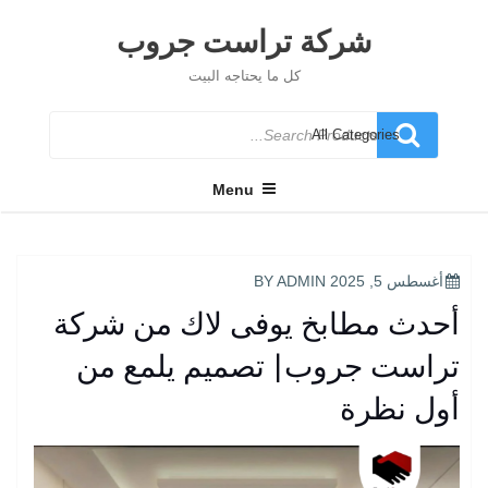
Ski
t
شركة تراست جروب
conten
كل ما يحتاجه البيت
Search
for
Menu
POSTED
أغسطس 5, 2025
BY
ADMIN
ON
أحدث مطابخ يوفى لاك من شركة
تراست جروب| تصميم يلمع من
أول نظرة