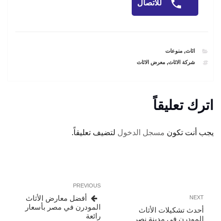
للاتصال
CATEGORIES
اثاث
,
منوعات
TAGS
شركة الاثاث
,
معرض الاثاث
اترك تعليقاً
يجب أنت تكون
مسجل الدخول
لتضيف تعليقاً.
تصفّح
Previous
PREVIOUS
المقالات
Post
Next
أفضل معارض الأثاث
NEXT
Post
المودرن في مصر بأسعار
أحدث تشكيلات الأثاث
رائعة
المودرن في مدينة نصر