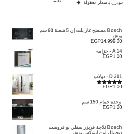
دائمًا
مودرن بأسعار معقولة
Bosch مسطح غاز بلت إن 5 شعلة 90 سم
بوش
EGP
14,999.00
A 14 - جزامه
EGP
1.00
D 301 - دولاب
EGP
1.00
تم التقييم
5.00
من 5
وحدة حمام 150 سم
EGP
1.00
Bosch ثلاجة فريزر سفلي نو فروست
ديجيتال لون اينوكس بوش