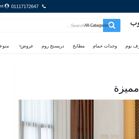
nt
01117172647
وب
Search
for
ف نوم
وحدات حمام
مطابخ
دريسنج روم
عروض
منوع
مميزة