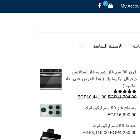
0
My Accou
ات
الاسئلة الشائعة
فرن 90 سم غاز شوايه غاز استانلس
ديجيتال ايكوماتيك ( هذا العرض حتي نفاذ
الكميه )
السعر
السعر
EGP
10,441.00
EGP
11,704.00
تم التقييم
5.00
من 5
الأصلي
الحالي
مسطح غاز 90 سم ايكوماتيك
هو:
هو:
EGP
16,990.00
EGP10,441.00.
EGP11,704.00.
شفاط 90 سم ايكوماتيك
السعر
السعر
EGP
4,110.00
EGP
4,250.00
الأصلي
الحالي