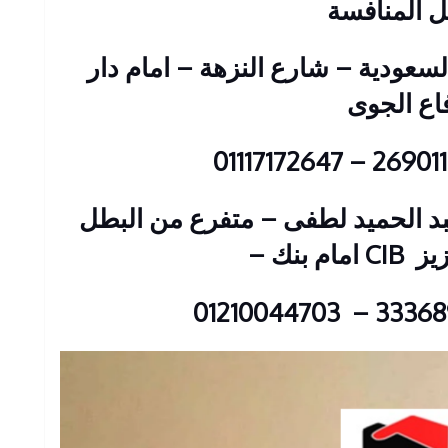
بل المنافسة
 : 2 عمارات السعودية – شارع النزهة – امام دار
فاع الجوى
ين : 23 شارع عبد الحميد لطفى – متفرع من البطل
زيز
CIB امام بنك
–