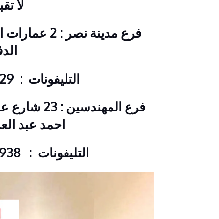
لا تق
فرع مدينة نصر
الد
التليفونات : 26901129 – 01117172647
فرع المهندس
احمد عبد الع
التليفونات : 33368938 – 01210044703