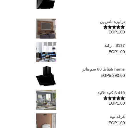
هو:
هو:
EGP4,110.00.
EGP4,250.00.
ترابيزة تلفزيون
EGP
1.00
تم التقييم
5.00
من 5
S137 - ركنة
EGP
1.00
hams شفاط 60 سم هانز
EGP
5,290.00
S 419 كنبة ثلاثية
EGP
1.00
تم التقييم
5.00
من 5
غرفة نوم
EGP
1.00