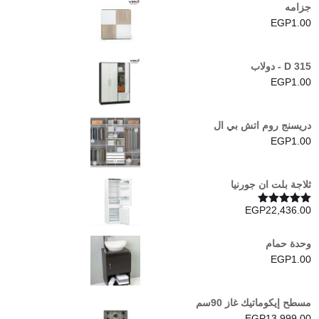
جزامه
EGP
1.00
D 315 - دولاب
EGP
1.00
دريسنج روم اتش بي ال
EGP
1.00
ثلاجة بلت ان جورنيا
EGP
22,436.00
تم التقييم
5.00
من 5
وحدة حمام
EGP
1.00
مسطح إيكوماتيك غاز 90سم
EGP
13,999.00