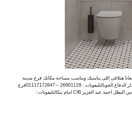
نا هتلاقى اللى يناسبك ويناسب مساحة مكانك فرع مدينة
نصر : 2 عمارات السعودية – شارع النزهة – امام دار الدفاع الجوىالتليفونات : 26901129 – 01117172647فرع
المهندسين : 23 شارع عبد الحميد لطفى – متفرع من البطل احمد عبد العزيز CIB امام بنكالتليفونات :