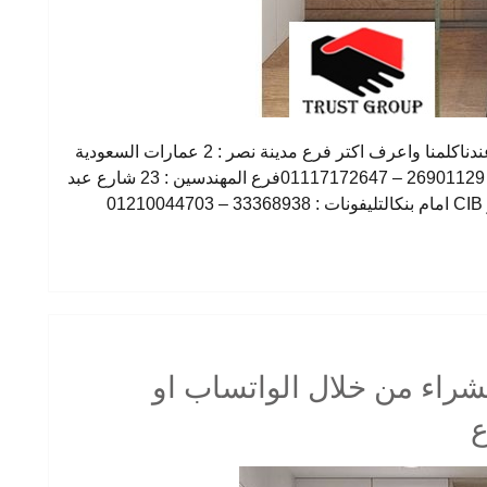
وحدة الحمام لازم شكلها يكون مميز وده هتلاقيه عندناكلمنا واعرف اكتر فرع مدينة نصر : 2 عمارات السعودية
– شارع النزهة – امام دار الدفاع الجوىالتليفونات : 26901129 – 01117172647فرع المهندسين : 23 شارع عبد
0
يمكنك الشراء من خلال الواتساب او
ع