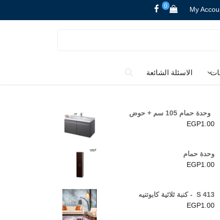
0
My Accou
ات
الاسئلة الشائعة
وحدة حمام 105 سم + حوض
EGP
1.00
وحدة حمام
EGP
1.00
S 413 - كنبة ثلاثية كابوتنيه
EGP
1.00