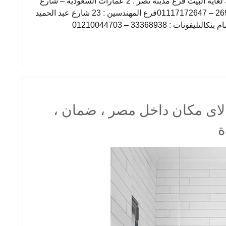
وفر جهدك وتعبك ووقتك واطلب الحاجة وهتوصلك لغاية البيت فرع مدينة نصر : 2 عمارات السعودية – شارع
النزهة – امام دار الدفاع الجوىالتليفونات : 26901129 – 01117172647فرع المهندسين : 23 شارع عبد الحميد
التوصيل لاى مكان داخل مصر ، ضمان ،
ة