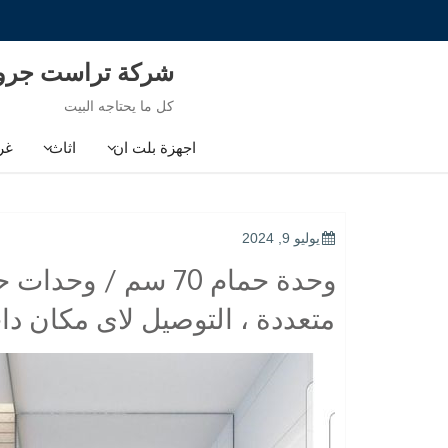
Ski
t
conten
شركة تراست جر
كل ما يحتاجه البيت
اجهزة بلت ان
اثاث
غر
POSTED
يوليو 9, 2024
ON
وحدة حمام 70 سم /
متعددة ، التوصيل لاى مكان د