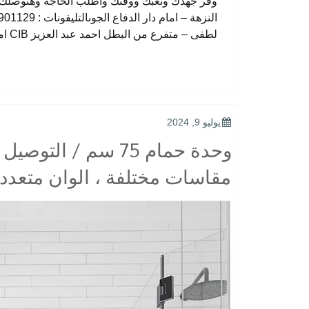
لطفى – متفرع من البطل احمد عبد العزيز CIB امام بنكالتليفونات : 33368938 – 01210044703
POSTED
يوليو 9, 2024
ON
وحدة حمام 75 سم / 
مقاسات مختلفة ، الوان متعدد