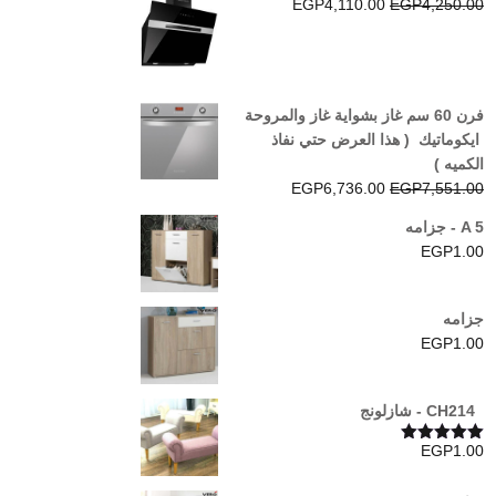
السعر
السعر
EGP
4,110.00
EGP
4,250.00
الأصلي
الحالي
هو:
هو:
EGP4,110.00.
EGP4,250.00.
فرن 60 سم غاز بشواية غاز والمروحة
ايكوماتيك ( هذا العرض حتي نفاذ
الكميه )
السعر
السعر
EGP
6,736.00
EGP
7,551.00
الأصلي
الحالي
A 5 - جزامه
هو:
هو:
EGP
1.00
EGP6,736.00.
EGP7,551.00.
جزامه
EGP
1.00
CH214 - شازلونج
EGP
1.00
تم التقييم
5.00
من 5