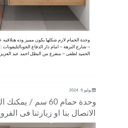
الحميد لطفى – متفرع من البطل احمد عبد العزيز CIB امام بنكالتليفونات : 33368938 – 1210044703
POSTED
يوليو 9, 2024
ON
وحدة حمام 60 سم / 
الاتصال بنا او زيارتنا فى الفرو