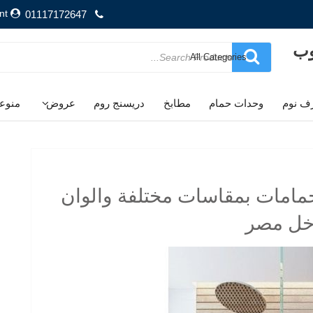
nt
01117172647
وب
Search
for
ف نوم
وحدات حمام
مطابخ
دريسنج روم
عروض
منوع
 وحدات حمامات بمقاسات مختلفة والوان
اخل مصر