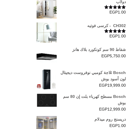
دولاب
EGP
1.00
تم التقييم
5.00
من 5
CH302 - كرسى فوتيه
EGP
1.00
تم التقييم
5.00
من 5
شفاط 90 سم كونكورد بلاك هانز
EGP
5,750.00
Bosch ثلاجة كومبي نوفروست ديجيتال
لون أسود بوش
EGP
19,999.00
Bosch مسطح كهرباء بلت إن 80 سم
بوش
EGP
12,999.00
دريسنج روم ميدلام
EGP
1.00