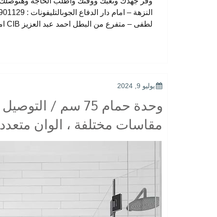
لطفى – متفرع من البطل احمد عبد العزيز CIB امام بنكالتليفونات : 33368938 – 01210044703
POSTED
يوليو 9, 2024
ON
وحدة حمام 75 سم / 
مقاسات مختلفة ، الوان متعدد