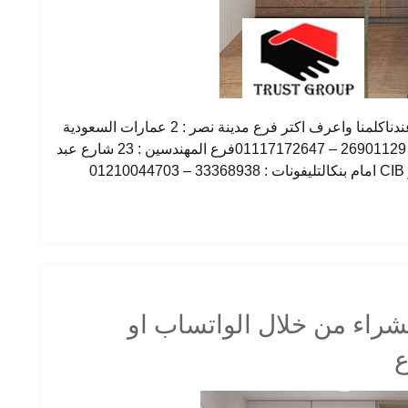
وحدة الحمام لازم شكلها يكون مميز وده هتلاقيه عندناكلمنا واعرف اكتر فرع مدينة نصر : 2 عمارات السعودية
– شارع النزهة – امام دار الدفاع الجوىالتليفونات : 26901129 – 01117172647فرع المهندسين : 23 شارع عبد
0
يمكنك الشراء من خلال الواتساب او
ع