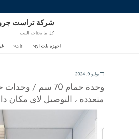
Ski
t
conten
شركة تراست جر
كل ما يحتاجه البيت
اجهزة بلت ان
اثاث
غر
POSTED
يوليو 9, 2024
ON
وحدة حمام 70 سم /
متعددة ، التوصيل لاى مكان د