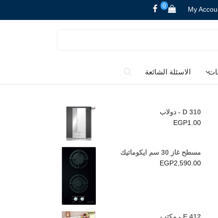
0
My Accou
ات
الاسئلة الشائعة
D 310 - دولاب
EGP
1.00
مسطح غاز 30 سم ايكوماتيك
EGP
2,590.00
E 412 - مكتب