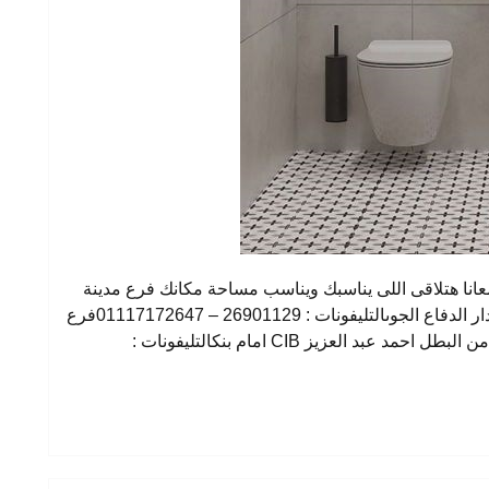
نا هتلاقى اللى يناسبك ويناسب مساحة مكانك فرع مدينة
نصر : 2 عمارات السعودية – شارع النزهة – امام دار الدفاع الجوىالتليفونات : 26901129 – 01117172647فرع
المهندسين : 23 شارع عبد الحميد لطفى – متفرع من البطل احمد عبد العزيز CIB امام بنكالتليفونات :