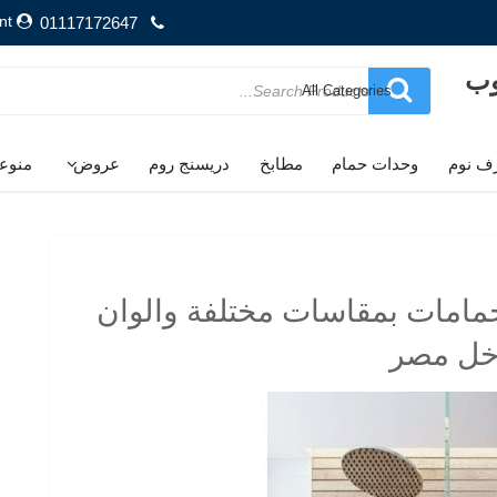
nt
01117172647
وب
Search
for
ف نوم
وحدات حمام
مطابخ
دريسنج روم
عروض
منوع
 وحدات حمامات بمقاسات مختلفة والوان
اخل مصر