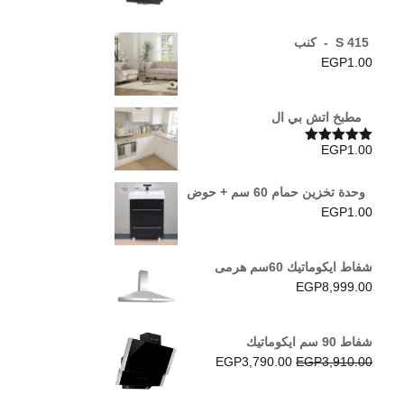
S 415 - كنب
EGP
1.00
مطبخ اتش بي ال
EGP
1.00
تم التقييم
5.00
من 5
وحدة تخزين حمام 60 سم + حوض
EGP
1.00
شفاط ايكوماتيك 60سم هرمى
EGP
8,999.00
شفاط 90 سم ايكوماتيك
السعر
السعر
EGP
3,790.00
EGP
3,910.00
الأصلي
الحالي
هو:
هو: