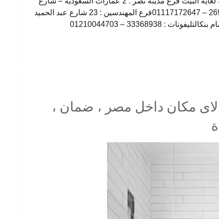
وفر جهدك وتعبك ووقتك واطلب الحاجة وهتوصلك لغاية البيت فرع مدينة نصر : 2 عمارات السعودية – شارع
النزهة – امام دار الدفاع الجوىالتليفونات : 26901129 – 01117172647فرع المهندسين : 23 شارع عبد الحميد
التوصيل لاى مكان داخل مصر ، ضمان ،
ة