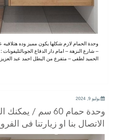
الحميد لطفى – متفرع من البطل احمد عبد العزيز CIB امام بنكالتليفونات : 33368938 – 1210044703
POSTED
يوليو 9, 2024
ON
وحدة حمام 60 سم / 
الاتصال بنا او زيارتنا فى الفرو