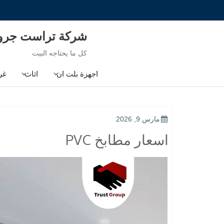
Ski
t
conten
شركة تراست جر
كل ما يحتاجه البيت
اجهزة بلت ان
اثاث
غر
POSTED
مارس 9, 2026
ON
اسعار مطابخ PVC