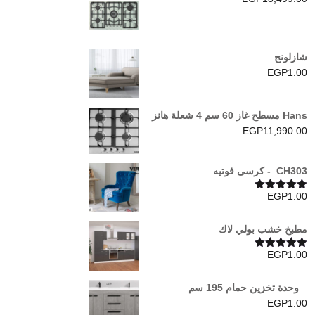
شازلونج
EGP
1.00
Hans مسطح غاز 60 سم 4 شعلة هانز
EGP
11,990.00
CH303 - كرسى فوتيه
EGP
1.00
تم التقييم
5.00
من 5
مطبخ خشب بولي لاك
EGP
1.00
تم التقييم
5.00
من 5
وحدة تخزين حمام 195 سم
EGP
1.00