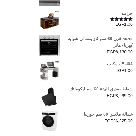
جزامه
EGP
1.00
تم التقييم
5.00
من 5
hans فرن 60 سم غاز بلت ان شواية
كهرباء هانز
EGP
8,130.00
E 404 - مكتب
EGP
1.00
شفاط صديق للبيئة 60 سم ايكوماتك
EGP
8,999.00
غسالة ملابس 60 سم جورنيا
EGP
66,525.00