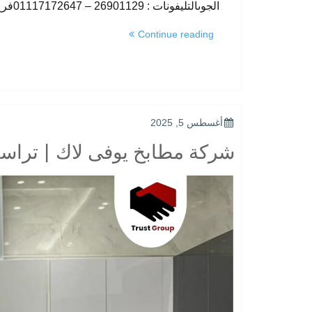
الجوىالتليفونات : 26901129 – 01117172647فرع المهندسين …
“أحدث
Continue reading
مطابخ
يوفى
لاك
من
شركة
تراست
POSTED
أغسطس 5, 2025
جروب|
ON
شركة مطابخ يوفى لاك | تراس
تصميم
يلمع
من
أول
نظرة”