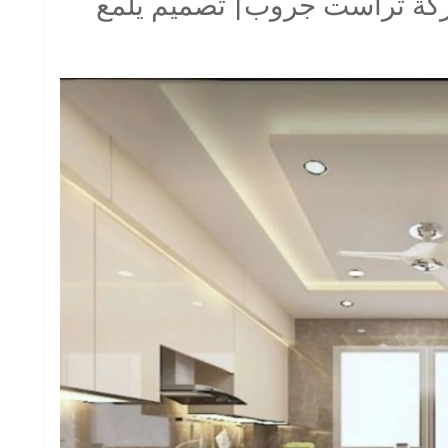
كة تراست جروب| تصميم يلمع