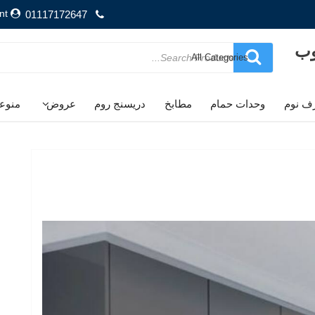
nt
01117172647
وب
Search
for
ف نوم
وحدات حمام
مطابخ
دريسنج روم
عروض
منوع