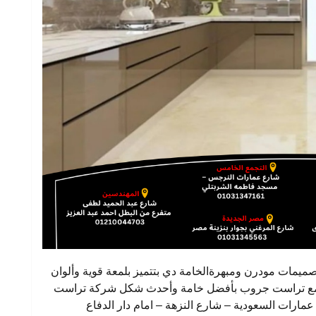
يمات مودرن ومبهرةالخامة دي بتتميز بلمعة قوية وألوان
جديد مع تراست جروب بأفضل خامة وأحدث شكل شركة تراست
روب للمطابخ والدريسنج رومفرع مدينة نصر : 2 عمارات السعودية – شارع النزهة – امام دار الدفاع