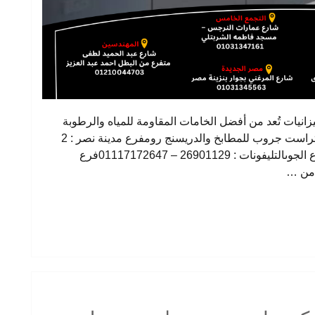
اسبة لمختلف الميزانيات تُعد من أفضل الخامات المقاومة للمياه والرطوبة
لذلك تنتشر في المطابخ العصرية والعملية شركة تراست جروب للمطابخ والدريسنج رومفرع مدينة نصر : 2
عمارات السعودية – شارع النزهة – امام دار الدفاع الجوىالتليفونات : 26901129 – 01117172647فرع