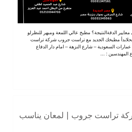
ايير الدقةالنتيجة؟ مطبخ عالي اللمعة ومبهر للنظرلو
الحلابدأ مطبخك الجديد مع تراست جروب شركة تراست
روب للمطابخ والدريسنج رومفرع مدينة نصر : 2 عمارات السعودية – شارع النزهة – امام دار الدفاع
ركة تراست جروب | لمعان يناسب