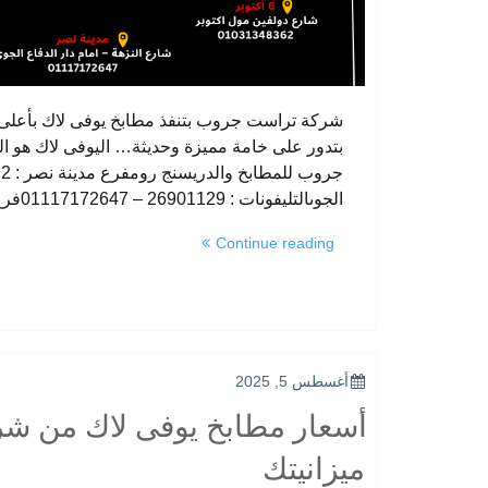
شركة تراست جروب بتنفذ مطابخ يوفى لاك بأعلى مع
بتدور على خامة مميزة وحديثة… اليوفى لاك هو 
ج
الجوىالتليفونات : 26901129 – 01117172647فرع المهندسين : …
“شركة
Continue reading
مطابخ
يوفى
لاك
|
تراست
جروب
POSTED
أغسطس 5, 2025
بتصمم
ON
أسعار مطابخ يوفى لاك من ش
الفخامة”
ميزانيتك