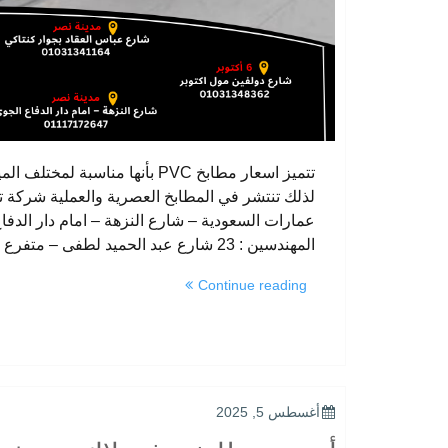
تتميز اسعار مطابخ PVC بأنها من
المهندسين : 23 شارع عبد الحميد لطفى – متفرع من …
“اسعار
Continue reading
مطابخ
PVC”
POSTED
أغسطس 5, 2025
ON