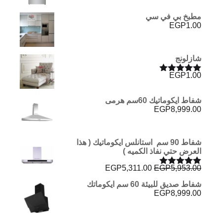
مطبخ بي في سي
EGP
1.00
شازلونج
EGP
1.00
تم التقييم
5.00
من 5
شفاط ايكوماتيك 60سم هرمى
EGP
8,999.00
شفاط 90 سم استانلس ايكوماتيك ( هذا
العرض حتي نفاذ الكميه )
السعر
السعر
EGP
5,311.00
EGP
5,953.00
تم التقييم
الأصلي
الحالي
5.00
من 5
شفاط صديق للبيئة 60 سم ايكوماتك
هو:
هو:
EGP
8,999.00
EGP5,311.00.
EGP5,953.00.