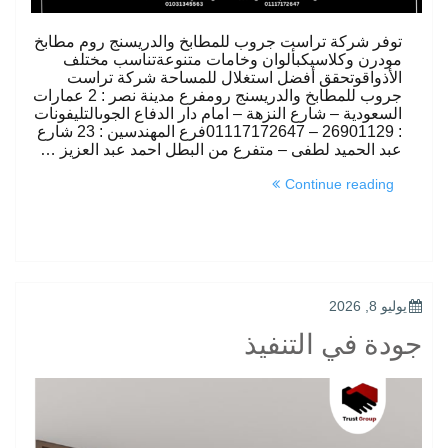
توفر شركة تراست جروب للمطابخ والدريسنج روم مطابخ
مودرن وكلاسيكبألوان وخامات متنوعةتناسب مختلف
الأذواقوتحقق أفضل استغلال للمساحة شركة تراست
جروب للمطابخ والدريسنج رومفرع مدينة نصر : 2 عمارات
السعودية – شارع النزهة – امام دار الدفاع الجوىالتليفونات
: 26901129 – 01117172647فرع المهندسين : 23 شارع
عبد الحميد لطفى – متفرع من البطل احمد عبد العزيز …
“تصميمات
Continue reading
متنوعة”
POSTED
يوليو 8, 2026
ON
جودة في التنفيذ