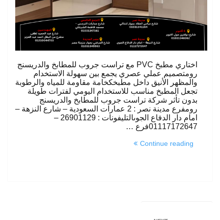
اختاري مطبخ PVC مع تراست جروب للمطابخ والدريسنج
رومتصميم عملي عصري يجمع بين سهولة الاستخدام
والمظهر الأنيق داخل مطبخكخامة مقاومة للمياه والرطوبة
تجعل المطبخ مناسب للاستخدام اليومي لفترات طويلة
بدون تأثر شركة تراست جروب للمطابخ والدريسنج
رومفرع مدينة نصر : 2 عمارات السعودية – شارع النزهة –
امام دار الدفاع الجوىالتليفونات : 26901129 –
01117172647فرع …
“مطبخ
Continue reading
pvc”