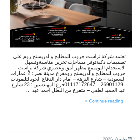
تعتمد شركة تراست جروب للمطابخ والدريسنج روم على
تصميمات ذكيةتوفر مساحات تخزين مناسبةوتسهل
الاستخدام اليوميمع مظهر أنيق وعصري شركة تراست
جروب للمطابخ والدريسنج رومفرع مدينة نصر : 2 عمارات
السعودية – شارع النزهة – امام دار الدفاع الجوىالتليفونات
: 26901129 – 01117172647فرع المهندسين : 23 شارع
عبد الحميد لطفى – متفرع من البطل احمد عبد …
“حلول
Continue reading
عملية”
POSTED
يوليو 8, 2026