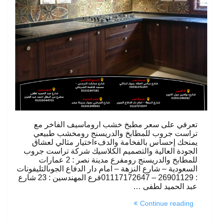
تعرفي على سعر مطبخ خشب اروماسيف الفاخر مع
تراست جروب للمطابخ والدريسنج رومخشب طبيعي
يمنحك إحساس بالفخامة والدفءاختيار مثالي لعشاق
الجودة العالية والتصميم الكلاسيك شركة تراست جروب
للمطابخ والدريسنج رومفرع مدينة نصر : 2 عمارات
السعودية – شارع النزهة – امام دار الدفاع الجوىالتليفونات
: 26901129 – 01117172647فرع المهندسين : 23 شارع
عبد الحميد لطفى …
“سعر
Continue reading
مطبخ
خشب