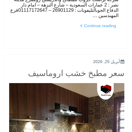
نصر : 2 عمارات السعودية – شارع النزهة – امام دار
الدفاع الجوىالتليفونات : 26901129 – 01117172647فرع
المهندسين …
“احدث
Continue reading
مطابخ
خشب”
POSTED
أبريل 25, 2026
ON
سعر مطبخ خشب اروماسيف