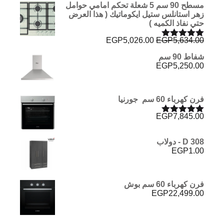
مسطح 90 سم 5 شعلة تحكم امامي حوامل
زهر استانلس ستيل ايكوماتيك ( هذا العرض
حتي نفاذ الكميه )
السعر
السعر
EGP
5,026.00
EGP
5,634.00
تم التقييم
الأصلي
الحالي
5.00
من 5
شفاط 90 سم
هو:
هو:
EGP
5,250.00
EGP5,026.00.
EGP5,634.00.
فرن كهرباء 60 سم جورنيا
EGP
7,845.00
تم التقييم
5.00
من 5
D 308 - دولاب
EGP
1.00
فرن كهرباء 60 سم بوش
EGP
22,499.00