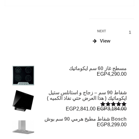
Posts
Next
NEXT
Page
1
Post
pagination
View
مسطح غاز 60 سم ايكوماتيك
EGP
4,290.00
شفاط 90 سم – زجاج و استانلس ستيل
ايكوماتيك ( هذا العرض حتي نفاذ الكميه )
السعر
السعر
EGP
2,841.00
EGP
3,184.00
تم التقييم
الأصلي
الحالي
5.00
من 5
Bosch شفاط مطبخ هرمي 90 سم بوش
هو:
هو:
EGP
8,299.00
EGP2,841.00.
EGP3,184.00.