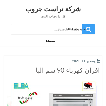
Ski
t
شركة تراست جروب
conten
كل ما يحتاجه البيت
Search
for
Menu
POSTED
ديسمبر 11, 2021
ON
افران كهرباء 90 سم البا