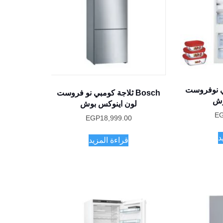
ومبي نوفروست
Bosch ثلاجة كومبي نو فروست
وش
لون اينوكس بوش
E
EGP
18,999.00
د
قراءة المزيد