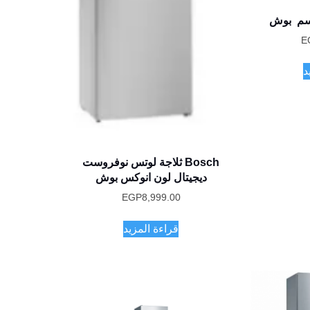
E
د
Bosch ثلاجة لوتس نوفروست
ديجيتال لون انوكس بوش
EGP
8,999.00
قراءة المزيد