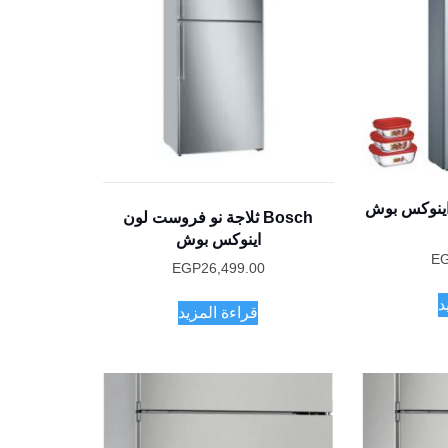
جة 60 سم اينوكس بوش
Bosch ثلاجة نو فروست لون
اينوكس بوش
E
EGP
26,499.00
د
قراءة المزيد