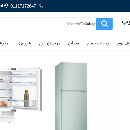
nt
01117172647
وب
Search
for
ف نوم
وحدات حمام
مطابخ
دريسنج روم
عروض
منوع