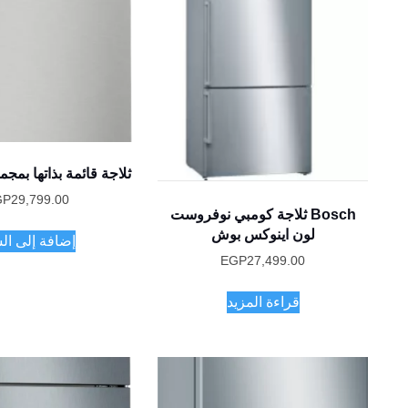
ثلاجة قائمة بذاتها بم
GP
29,799.00
Bosch ثلاجة كومبي نوفروست
لون اينوكس بوش
إضافة إلى ال
EGP
27,499.00
قراءة المزيد