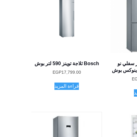
يزر سفلي نو
Bosch ثلاجة توينز 590 لتر بوش
اينوكس بوش
EGP
17,799.00
E
قراءة المزيد
د