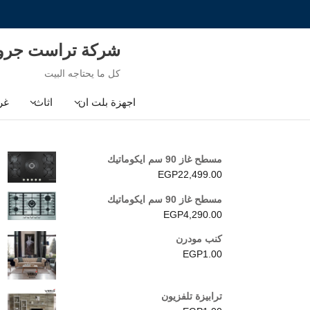
Ski
t
conten
شركة تراست جر
كل ما يحتاجه البيت
اجهزة بلت ان
اثاث
غر
مسطح غاز 90 سم ايكوماتيك
EGP
22,499.00
مسطح غاز 90 سم ايكوماتيك
EGP
4,290.00
كنب مودرن
EGP
1.00
ترابيزة تلفزيون