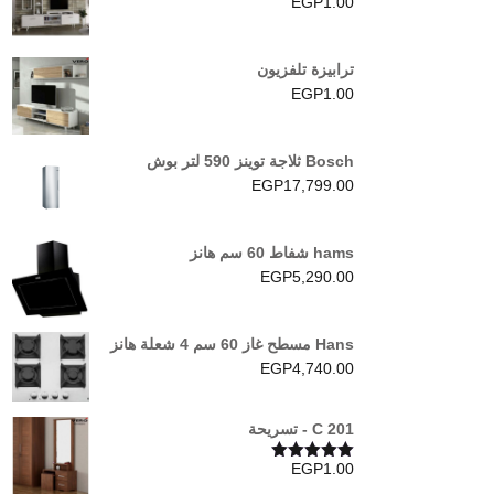
EGP
1.00
ترابيزة تلفزيون
EGP
1.00
Bosch ثلاجة توينز 590 لتر بوش
EGP
17,799.00
hams شفاط 60 سم هانز
EGP
5,290.00
Hans مسطح غاز 60 سم 4 شعلة هانز
EGP
4,740.00
C 201 - تسريحة
EGP
1.00
تم التقييم
5.00
من 5